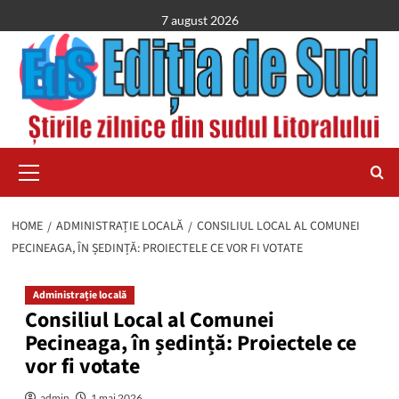
Skip
7 august 2026
to
content
Primary
Menu
HOME
ADMINISTRAȚIE LOCALĂ
CONSILIUL LOCAL AL COMUNEI
PECINEAGA, ÎN ȘEDINȚĂ: PROIECTELE CE VOR FI VOTATE
Administrație locală
Consiliul Local al Comunei
Pecineaga, în ședință: Proiectele ce
vor fi votate
admin
1 mai 2026