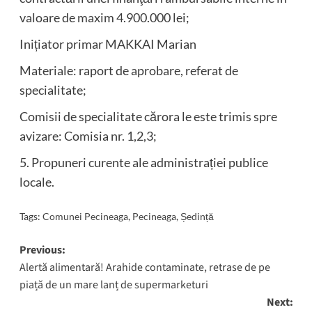
valoare de maxim 4.900.000 lei;
Inițiator primar MAKKAI Marian
Materiale: raport de aprobare, referat de
specialitate;
Comisii de specialitate cărora le este trimis spre
avizare: Comisia nr. 1,2,3;
5. Propuneri curente ale administrației publice
locale.
Tags:
Comunei Pecineaga
,
Pecineaga
,
Ședință
Post
Previous:
Alertă alimentară! Arahide contaminate, retrase de pe
navigation
piață de un mare lanț de supermarketuri
Next: