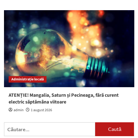
Administrație locală
ATENȚIE! Mangalia, Saturn și Pecineaga, fără curent
electric săptămâna viitoare
admin
1 august 2026
Caută
după: