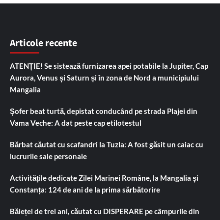
Articole recente
ATENȚIE! Se sistează furnizarea apei potabile la Jupiter, Cap
Aurora, Venus și Saturn și în zona de Nord a municipiului
Mangalia
Șofer beat turtă, depistat conducând pe strada Plajei din
Vama Veche: A dat peste cap etilotestul
Bărbat căutat cu scafandri la Tuzla: A fost găsit un caiac cu
lucrurile sale personale
Activitățile dedicate Zilei Marinei Române, la Mangalia și
Constanța: 124 de ani de la prima sărbătorire
Băiețel de trei ani, căutat cu DISPERARE pe câmpurile din