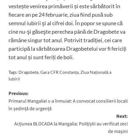
vestește venirea primăverii și este sărbătorit în
fiecare an pe 24 februarie, ziua fiind pusă sub
semnul iubirii şi al cifrei doi. În popor se spune că
cine nu-şi găseşte perechea până de Dragobete va
rămâne singur tot anul. Potrivit tradiției, cei care
participă la sărbătoarea Dragobetelui vor fi fericiți
tot anul și sunt feriți de boli.
Tags:
Dragobete
,
Gara CFR Constanța
,
Ziua Națională a
Iubirii
Post
Previous:
Primarul Mangaliei s-a înmuiat: A convocat consilierii locali
navigation
în ședință de urgență
Next:
Acțiunea BLOCADA la Mangalia: Polițiștii au verificat zeci
de mașini