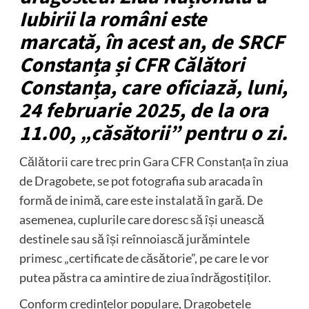
Iubirii la români este
marcată, în acest an, de SRCF
Constanța și CFR Călători
Constanța, care oficiază, luni,
24 februarie 2025, de la ora
11.00, „căsătorii” pentru o zi.
Călătorii care trec prin
Gara CFR Constanța
în ziua
de Dragobete, se pot fotografia sub aracada în
formă de inimă, care este instalată în gară. De
asemenea, cuplurile care doresc să își unească
destinele sau să își reînnoiască jurămintele
primesc „certificate de căsătorie”, pe care le vor
putea păstra ca amintire de ziua îndrăgostiților.
Conform credinţelor populare, Dragobetele