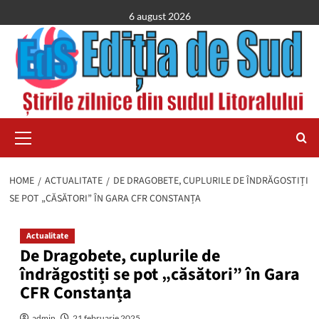
Skip
6 august 2026
to
content
Primary
Menu
HOME
ACTUALITATE
DE DRAGOBETE, CUPLURILE DE ÎNDRĂGOSTIȚI
SE POT „CĂSĂTORI” ÎN GARA CFR CONSTANȚA
Actualitate
De Dragobete, cuplurile de
îndrăgostiți se pot „căsători” în Gara
CFR Constanța
admin
21 februarie 2025