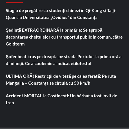
Stagiu de pregătire cu studenți chinezi în Qi-Kung și Taiji-
Quan, la Universitatea „Ovidius” din Constanța
Ședință EXTRAORDINARĂ la primărie: Se aprobă
decontarea cheltuielor cu transportul public în comun, către
Goldterm
Șofer beat, tras pe dreapta pe strada Portului, la prima oră a
dimineții: Ce alcoolemie a indicat etilotestul
ULTIMA ORĂ! Restricții de viteză pe calea ferată: Pe ruta
Mangalia – Constanța se circulă cu 50 km/h
Accident MORTAL la Costinești: Un bărbat a fost lovit de
tren