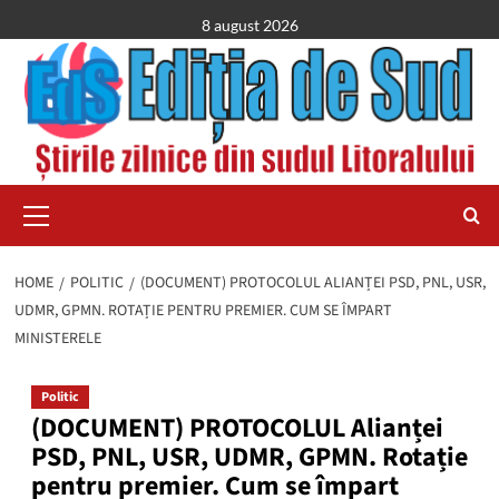
Skip
8 august 2026
to
content
Primary
Menu
HOME
POLITIC
(DOCUMENT) PROTOCOLUL ALIANȚEI PSD, PNL, USR,
UDMR, GPMN. ROTAȚIE PENTRU PREMIER. CUM SE ÎMPART
MINISTERELE
Politic
(DOCUMENT) PROTOCOLUL Alianței
PSD, PNL, USR, UDMR, GPMN. Rotație
pentru premier. Cum se împart