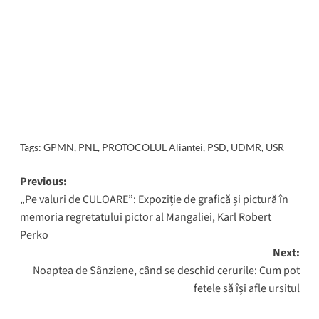
Tags:
GPMN
,
PNL
,
PROTOCOLUL Alianței
,
PSD
,
UDMR
,
USR
Post
Previous:
„Pe valuri de CULOARE”: Expoziție de grafică și pictură în
navigation
memoria regretatului pictor al Mangaliei, Karl Robert
Perko
Next:
Noaptea de Sânziene, când se deschid cerurile: Cum pot
fetele să îşi afle ursitul