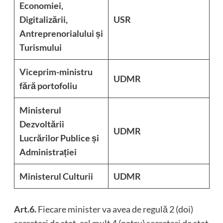
Economiei,
Digitalizării,
USR
Antreprenorialului și
Turismului
Viceprim-ministru
UDMR
fără portofoliu
Ministerul
Dezvoltării
UDMR
Lucrărilor Publice și
Administrației
Ministerul Culturii
UDMR
Art.6.
Fiecare minister va avea de regulă 2 (doi)
secretari de stat, cel mult 4 (patru) secretari de stat