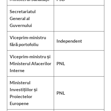
Secretariatul
General al
Guvernului
Viceprim-ministru
Independent
fără portofoliu
Viceprim-ministru și
Ministerul Afacerilor
PNL
Interne
Ministerul
Investițiilor și
PNL
Proiectelor
Europene