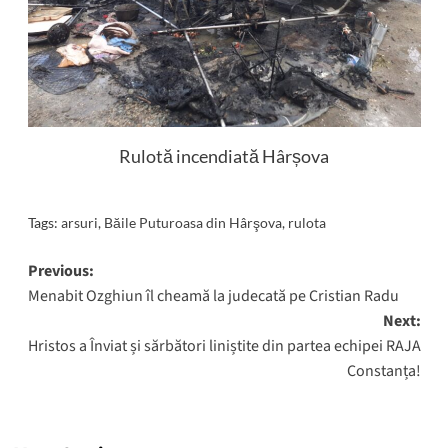
Rulotă incendiată Hârșova
Tags:
arsuri
,
Băile Puturoasa din Hârşova
,
rulota
Post
Previous:
Menabit Ozghiun îl cheamă la judecată pe Cristian Radu
navigation
Next:
Hristos a Înviat și sărbători liniștite din partea echipei RAJA
Constanța!