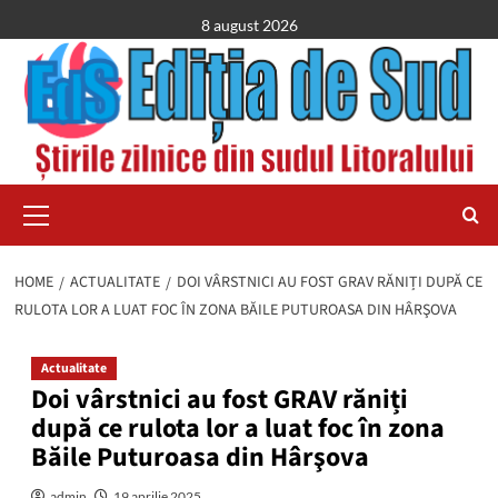
Skip
8 august 2026
to
content
Primary
Menu
HOME
ACTUALITATE
DOI VÂRSTNICI AU FOST GRAV RĂNIȚI DUPĂ CE
RULOTA LOR A LUAT FOC ÎN ZONA BĂILE PUTUROASA DIN HÂRŞOVA
Actualitate
Doi vârstnici au fost GRAV răniți
după ce rulota lor a luat foc în zona
Băile Puturoasa din Hârşova
admin
19 aprilie 2025