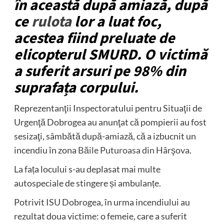
în această după amiază, după
ce
rulota
lor a luat foc,
acestea fiind preluate de
elicopterul SMURD.
O victimă
a suferit arsuri pe 98% din
suprafața corpului.
Reprezentanţii Inspectoratului pentru Situaţii de
Urgenţă Dobrogea au anunţat că pompierii au fost
sesizaţi, sâmbătă după-amiază, că a izbucnit un
incendiu în zona
Băile Puturoasa din Hârşova
.
La fața locului s-au deplasat mai multe
autospeciale de stingere și ambulanțe.
Potrivit ISU Dobrogea, în urma incendiului au
rezultat doua victime: o femeie, care a suferit