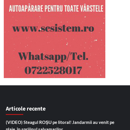
Articole recente
(VIDEO) Steagul ROȘU pe litoral! Jandarmii au venit pe
plaje, în sprijinul salvamarilor