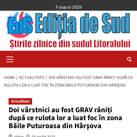
Skip
9 august 2026
to
content
Primary
Menu
HOME
ACTUALITATE
DOI VÂRSTNICI AU FOST GRAV RĂNIȚI DUPĂ CE
RULOTA LOR A LUAT FOC ÎN ZONA BĂILE PUTUROASA DIN HÂRŞOVA
Actualitate
Doi vârstnici au fost GRAV răniți
după ce rulota lor a luat foc în zona
Băile Puturoasa din Hârşova
admin
19 aprilie 2025