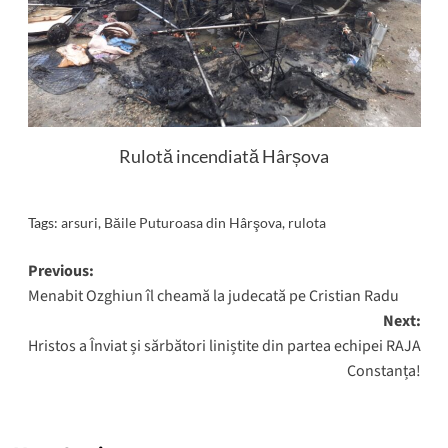
Rulotă incendiată Hârșova
Tags:
arsuri
,
Băile Puturoasa din Hârşova
,
rulota
Post
Previous:
Menabit Ozghiun îl cheamă la judecată pe Cristian Radu
navigation
Next:
Hristos a Înviat și sărbători liniștite din partea echipei RAJA
Constanța!