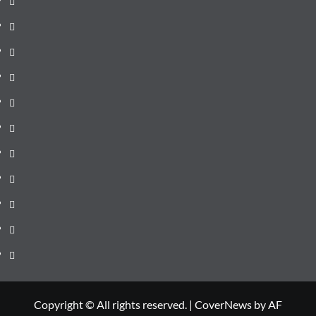
pagină
Știri
de
Administrație
ultima
locală
Actualitate
oră
Justiție
Cultura
Sănătate
Litoral
Joburi
Politică
Comunicate
Copyright © All rights reserved.
|
CoverNews
by AF