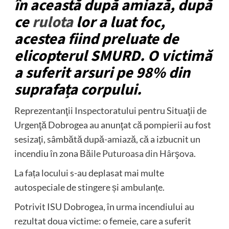
în această după amiază, după
ce
rulota
lor a luat foc,
acestea fiind preluate de
elicopterul SMURD.
O victimă
a suferit arsuri pe 98% din
suprafața corpului.
Reprezentanţii Inspectoratului pentru Situaţii de
Urgenţă Dobrogea au anunţat că pompierii au fost
sesizaţi, sâmbătă după-amiază, că a izbucnit un
incendiu în zona
Băile Puturoasa din Hârşova
.
La fața locului s-au deplasat mai multe
autospeciale de stingere și ambulanțe.
Potrivit ISU Dobrogea, în urma incendiului au
rezultat doua victime: o femeie, care a suferit