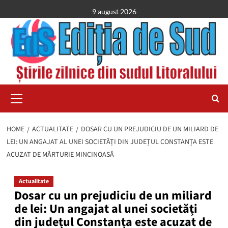
Skip
9 august 2026
to
content
Primary
Menu
HOME
ACTUALITATE
DOSAR CU UN PREJUDICIU DE UN MILIARD DE
LEI: UN ANGAJAT AL UNEI SOCIETĂȚI DIN JUDEȚUL CONSTANȚA ESTE
ACUZAT DE MĂRTURIE MINCINOASĂ
Actualitate
Dosar cu un prejudiciu de un miliard
de lei: Un angajat al unei societăți
din județul Constanța este acuzat de