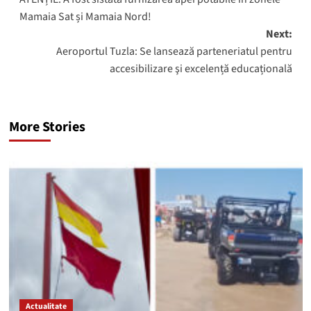
navigation
Mamaia Sat și Mamaia Nord!
Next:
Aeroportul Tuzla: Se lansează parteneriatul pentru
accesibilizare şi excelență educațională
More Stories
Actualitate