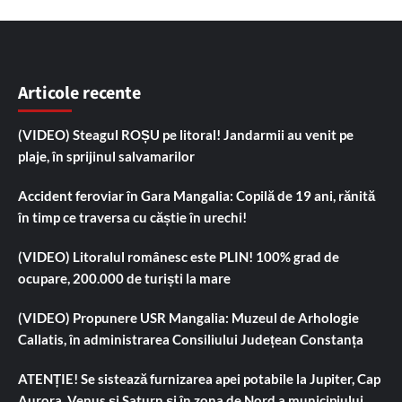
Articole recente
(VIDEO) Steagul ROȘU pe litoral! Jandarmii au venit pe
plaje, în sprijinul salvamarilor
Accident feroviar în Gara Mangalia: Copilă de 19 ani, rănită
în timp ce traversa cu căștie în urechi!
(VIDEO) Litoralul românesc este PLIN! 100% grad de
ocupare, 200.000 de turiști la mare
(VIDEO) Propunere USR Mangalia: Muzeul de Arhologie
Callatis, în administrarea Consiliului Județean Constanța
ATENȚIE! Se sistează furnizarea apei potabile la Jupiter, Cap
Aurora, Venus și Saturn și în zona de Nord a municipiului