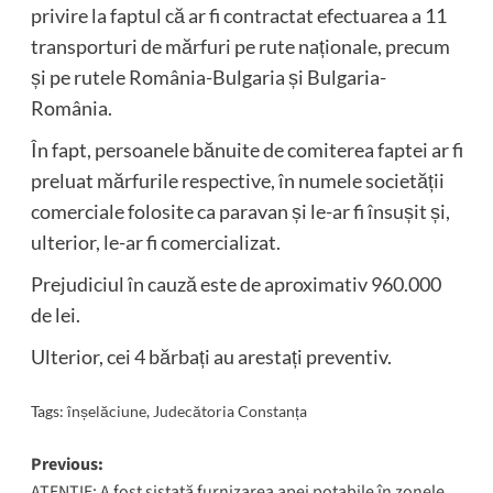
privire la faptul că ar fi contractat efectuarea a 11
transporturi de mărfuri pe rute naționale, precum
și pe rutele România-Bulgaria și Bulgaria-
România.
În fapt, persoanele bănuite de comiterea faptei ar fi
preluat mărfurile respective, în numele societății
comerciale folosite ca paravan și le-ar fi însușit și,
ulterior, le-ar fi comercializat.
Prejudiciul în cauză este de aproximativ 960.000
de lei.
Ulterior, cei 4 bărbați au arestați preventiv.
Tags:
înșelăciune
,
Judecătoria Constanța
Post
Previous:
ATENȚIE: A fost sistată furnizarea apei potabile în zonele