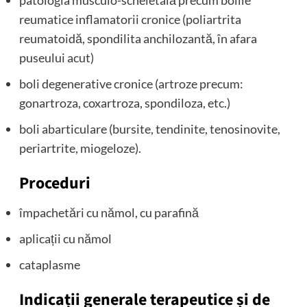
reumatice inflamatorii cronice (poliartrita
reumatoidă, spondilita anchilozantă, în afara
puseului acut)
boli degenerative cronice (artroze precum:
gonartroza, coxartroza, spondiloza, etc.)
boli abarticulare (bursite, tendinite, tenosinovite,
periartrite, miogeloze).
Proceduri
împachetări cu nămol, cu parafină
aplicații cu nămol
cataplasme
Indicații generale terapeutice și de