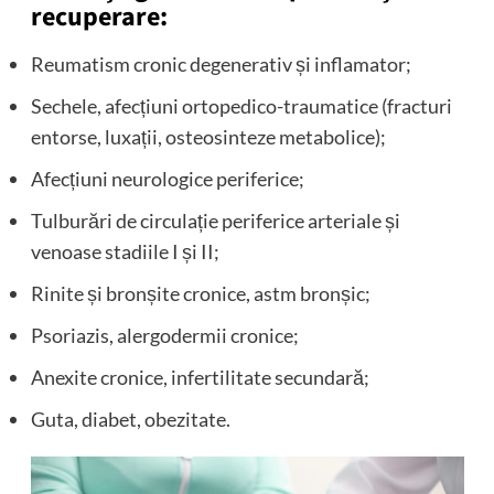
recuperare:
Reumatism cronic degenerativ și inflamator;
Sechele, afecțiuni ortopedico-traumatice (fracturi
entorse, luxații, osteosinteze metabolice);
Afecțiuni neurologice periferice;
Tulburări de circulație periferice arteriale și
venoase stadiile I și II;
Rinite și bronșite cronice, astm bronșic;
Psoriazis, alergodermii cronice;
Anexite cronice, infertilitate secundară;
Guta, diabet, obezitate.