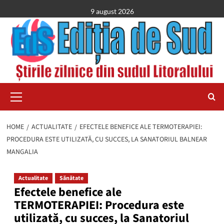
Skip
9 august 2026
to
content
Primary
Menu
HOME
ACTUALITATE
EFECTELE BENEFICE ALE TERMOTERAPIEI:
PROCEDURA ESTE UTILIZATĂ, CU SUCCES, LA SANATORIUL BALNEAR
MANGALIA
Actualitate
Sănătate
Efectele benefice ale
TERMOTERAPIEI: Procedura este
utilizată, cu succes, la Sanatoriul