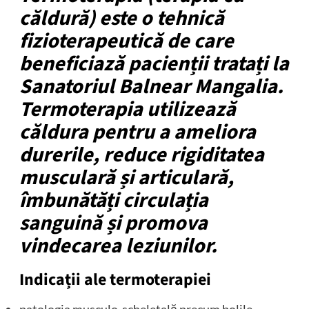
căldură) este o tehnică
fizioterapeutică de care
beneficiază pacienții tratați la
Sanatoriul Balnear Mangalia.
Termoterapia utilizează
căldura pentru a ameliora
durerile, reduce rigiditatea
musculară și articulară,
îmbunătăți circulația
sanguină și promova
vindecarea leziunilor.
Indicații ale termoterapiei
patologia musculo-scheletală precum bolile