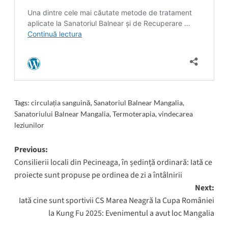
Tags:
circulația sanguină
,
Sanatoriul Balnear Mangalia
,
Sanatoriului Balnear Mangalia
,
Termoterapia
,
vindecarea
leziunilor
Post
Previous:
Consilierii locali din Pecineaga, în ședință ordinară: Iată ce
navigation
proiecte sunt propuse pe ordinea de zi a întâlnirii
Next:
Iată cine sunt sportivii CS Marea Neagră la Cupa României
la Kung Fu 2025: Evenimentul a avut loc Mangalia