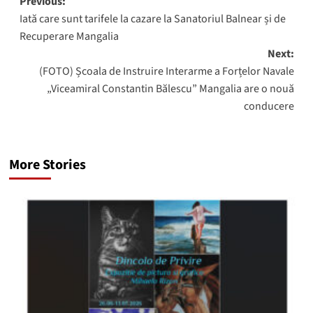
Post
Previous:
Iată care sunt tarifele la cazare la Sanatoriul Balnear și de
navigation
Recuperare Mangalia
Next:
(FOTO) Școala de Instruire Interarme a Forțelor Navale
„Viceamiral Constantin Bălescu” Mangalia are o nouă
conducere
More Stories