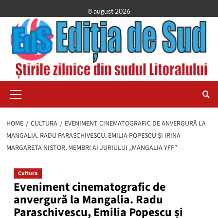
Skip
8 august 2026
to
content
Primary
Menu
HOME
CULTURA
EVENIMENT CINEMATOGRAFIC DE ANVERGURĂ LA
MANGALIA. RADU PARASCHIVESCU, EMILIA POPESCU ȘI IRINA
MARGARETA NISTOR, MEMBRI AI JURIULUI „MANGALIA YFF”
Cultura
Eveniment cinematografic de
anvergură la Mangalia. Radu
Paraschivescu, Emilia Popescu și