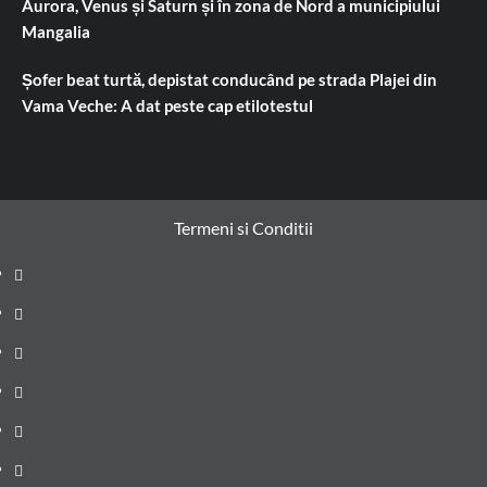
Aurora, Venus și Saturn și în zona de Nord a municipiului
Mangalia
Șofer beat turtă, depistat conducând pe strada Plajei din
Vama Veche: A dat peste cap etilotestul
Termeni si Conditii
Prima
pagină
Știri
de
Administrație
ultima
locală
Actualitate
oră
Justiție
Cultura