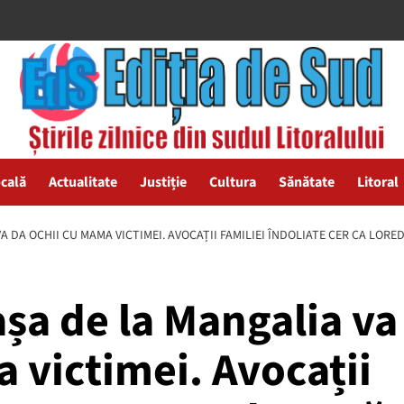
ocală
Actualitate
Justiție
Cultura
Sănătate
Litoral
VA DA OCHII CU MAMA VICTIMEI. AVOCAȚII FAMILIEI ÎNDOLIATE CER CA LOR
șa de la Mangalia va
 victimei. Avocații