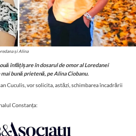
redana și Alina
nouă înfățișare în dosarul de omor al Loredanei
a mai bună prietenă, pe Alina Ciobanu.
ian Cuculis, vor solicita, astăzi, schimbarea încadrării
unalul Constanța: