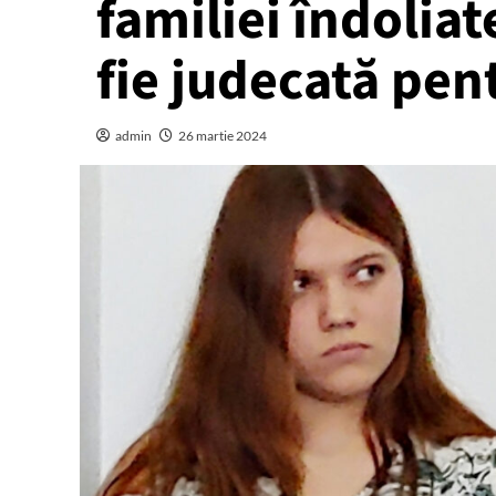
familiei îndolia
fie judecată pen
admin
26 martie 2024