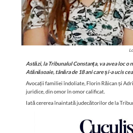
Lo
Astăzi, la Tribunalul Constanța, va avea loc o 
Atănăsoaie, tânăra de 18 ani care și-a ucis ce
Avocații familiei îndoliate, Florin Răican și Adr
juridice, din omor în omor calificat.
Iată cererea înaintată judecătorilor de la Trib