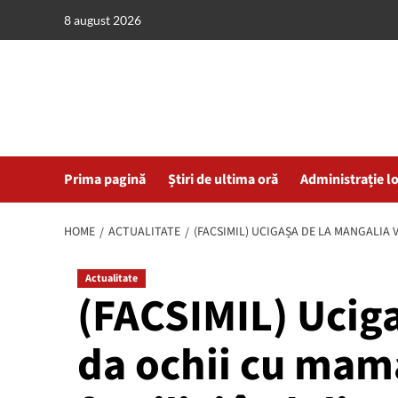
Skip
8 august 2026
to
content
Prima pagină
Știri de ultima oră
Administrație l
HOME
ACTUALITATE
(FACSIMIL) UCIGAȘA DE LA MANGALIA 
Actualitate
(FACSIMIL) Uciga
da ochii cu mama