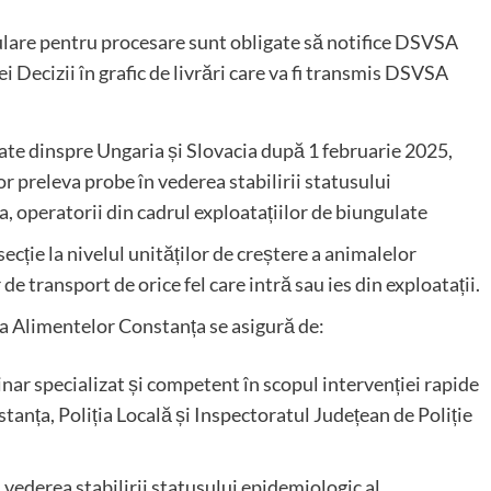
rulare pentru procesare sunt obligate să notifice DSVSA
i Decizii în grafic de livrări care va fi transmis DSVSA
late dinspre Ungaria și Slovacia după 1 februarie 2025,
vor preleva probe în vederea stabilirii statusului
 operatorii din cadrul exploatațiilor de biungulate
ecție la nivelul unităților de creștere a animalelor
de transport de orice fel care intră sau ies din exploatații.
ța Alimentelor Constanța se asigură de:
ar specializat și competent în scopul intervenției rapide
tanța, Poliția Locală și Inspectoratul Județean de Poliție
n vederea stabilirii statusului epidemiologic al