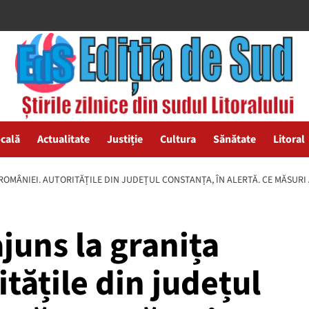
ocală
Actualitate
Justiție
Cultura
Sănătate
Litoral
ROMÂNIEI. AUTORITĂȚILE DIN JUDEȚUL CONSTANȚA, ÎN ALERTĂ. CE MĂSURI
juns la granița
tățile din județul