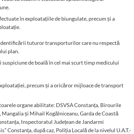
pune.
efectuate în exploatațiile de biungulate, precum și a
ploatație.
 identificării tuturor transporturilor care nu respectă
ului plan.
 suspiciune de boală în cel mai scurt timp medicului
exploatației, precum și a oricăror mijloace de transport
toarele organe abilitate: DSVSA Constanța, Birourile
, Mangalia și Mihail Kogălniceanu, Garda de Coastă
Constanța, Inspectoratul Județean de Jandarmi
Constanța, după caz, Poliția Locală de la nivelul U.A.T.-