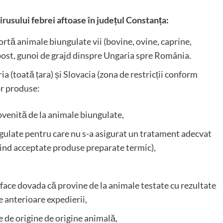
irusului febrei aftoase în județul Constanța:
ortă animale biungulate vii (bovine, ovine, caprine,
mpost, gunoi de grajd dinspre Ungaria spre România.
ia (toată țara) și Slovacia (zona de restricții conform
or produse:
ovenită de la animale biungulate,
gulate pentru care nu s-a asigurat un tratament adecvat
fiind acceptate produse preparate termic),
face dovada că provine de la animale testate cu rezultate
e anterioare expedierii,
 de origine de origine animală,