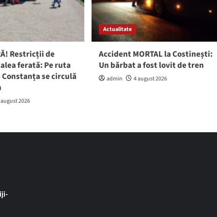
Actualitate
! Restricții de
Accident MORTAL la Costinești:
calea ferată: Pe ruta
Un bărbat a fost lovit de tren
 Constanța se circulă
admin
4 august 2026
h
 august 2026
ji-