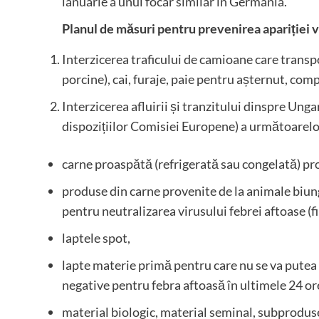
ianuarie a unui focar similar în Germania.
Planul de măsuri pentru prevenirea apariției v
Interzicerea traficului de camioane care transp
porcine), cai, furaje, paie pentru așternut, co
Interzicerea afluirii și tranzitului dinspre Ungar
dispozițiilor Comisiei Europene) a următoarel
carne proaspătă (refrigerată sau congelată) pr
produse din carne provenite de la animale biun
pentru neutralizarea virusului febrei aftoase (
laptele spot,
lapte materie primă pentru care nu se va putea 
negative pentru febra aftoasă în ultimele 24 or
material biologic, material seminal, subproduse