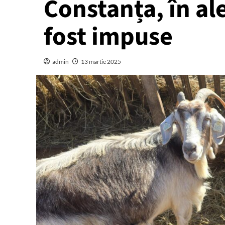
Constanța, în al
fost impuse
admin
13 martie 2025