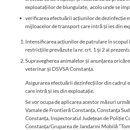
exploatațiilor de biungulate, acolo unde se im
verificarea efectuării acțiunilor de dezinfecție 
mijloacelor de transport care intră și ies din ex
Intensificarea acțiunilor de patrulare în scopul
restricțiile prevăzute la nr. crt. 1 și 2 al prezent
Supravegherea animalelor și anunțarea oricărei
veterinar și DSVSA Constanța.
Asigurarea efectuării dezinfecțiilor din cadrul 
care intră și ies din exploatație.
Se vor ocupa de aplicarea acestor măsuri urmă
Vamale de Frontieră Constanța, Constanţa Sud
Constanța, Inspectoratul Județean de Poliție 
Constanța/Gruparea de Jandarmi Mobilă ”Tomis” 