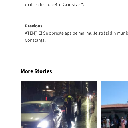
urilor din județul Constanța.
Post
Previous:
ATENȚIE! Se oprește apa pe mai multe străzi din munic
navigation
Constanța!
More Stories