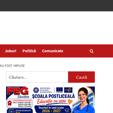
Joburi
Politică
Comunicate
 AU FOST IMPUSE
Caută
după: