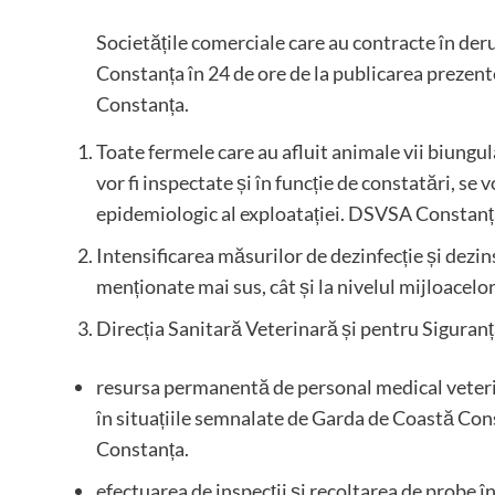
Societățile comerciale care au contracte în de
Constanța în 24 de ore de la publicarea prezente
Constanța.
Toate fermele care au afluit animale vii biungu
vor fi inspectate și în funcție de constatări, se 
epidemiologic al exploatației. DSVSA Constanța,
Intensificarea măsurilor de dezinfecție și dezins
menționate mai sus, cât și la nivelul mijloacelor 
Direcția Sanitară Veterinară și pentru Siguran
resursa permanentă de personal medical veterin
în situațiile semnalate de Garda de Coastă Cons
Constanța.
efectuarea de inspecții și recoltarea de probe î