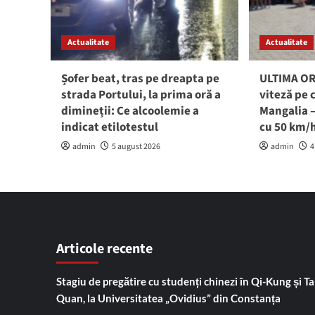
Actualitate
Actualitate
Șofer beat, tras pe dreapta pe
ULTIMA ORĂ
strada Portului, la prima oră a
viteză pe 
dimineții: Ce alcoolemie a
Mangalia –
indicat etilotestul
cu 50 km/
admin
5 august 2026
admin
4
Articole recente
Stagiu de pregătire cu studenți chinezi în Qi-Kung și Tai
Quan, la Universitatea „Ovidius” din Constanța