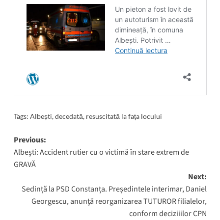
Tags:
Albești
,
decedată
,
resuscitată la fața locului
Post
Previous:
Albești: Accident rutier cu o victimă în stare extrem de
navigation
GRAVĂ
Next:
Sedință la PSD Constanța. Președintele interimar, Daniel
Georgescu, anunță reorganizarea TUTUROR filialelor,
conform deciziiilor CPN