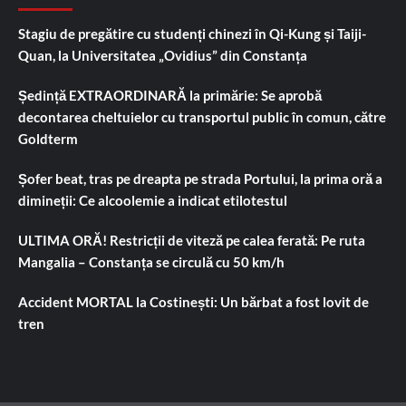
Stagiu de pregătire cu studenți chinezi în Qi-Kung și Taiji-
Quan, la Universitatea „Ovidius” din Constanța
Ședință EXTRAORDINARĂ la primărie: Se aprobă
decontarea cheltuielor cu transportul public în comun, către
Goldterm
Șofer beat, tras pe dreapta pe strada Portului, la prima oră a
dimineții: Ce alcoolemie a indicat etilotestul
ULTIMA ORĂ! Restricții de viteză pe calea ferată: Pe ruta
Mangalia – Constanța se circulă cu 50 km/h
Accident MORTAL la Costinești: Un bărbat a fost lovit de
tren