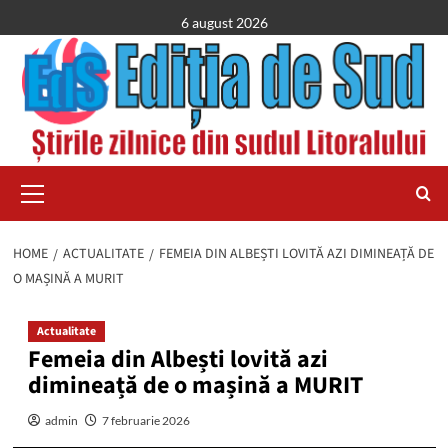
Skip
6 august 2026
to
content
Primary
Menu
HOME
ACTUALITATE
FEMEIA DIN ALBEȘTI LOVITĂ AZI DIMINEAȚĂ DE
O MAȘINĂ A MURIT
Actualitate
Femeia din Albești lovită azi
dimineață de o mașină a MURIT
admin
7 februarie 2026