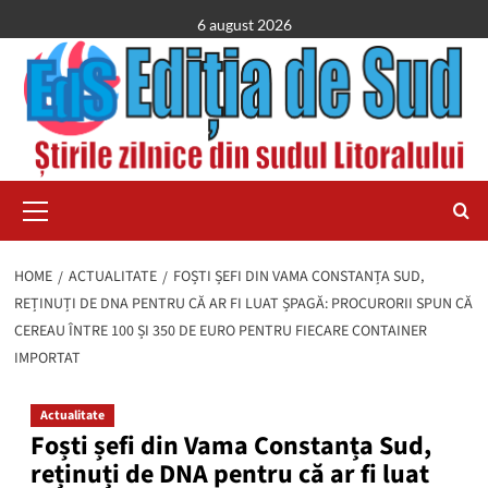
Skip
6 august 2026
to
content
Primary
Menu
HOME
ACTUALITATE
FOȘTI ȘEFI DIN VAMA CONSTANȚA SUD,
REȚINUȚI DE DNA PENTRU CĂ AR FI LUAT ȘPAGĂ: PROCURORII SPUN CĂ
CEREAU ÎNTRE 100 ȘI 350 DE EURO PENTRU FIECARE CONTAINER
IMPORTAT
Actualitate
Foști șefi din Vama Constanța Sud,
reținuți de DNA pentru că ar fi luat