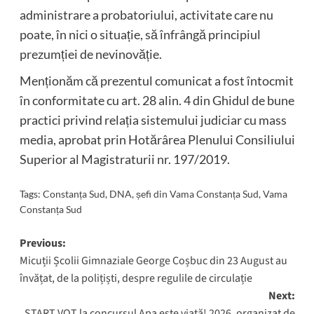
administrare a probatoriului, activitate care nu
poate, în nici o situație, să înfrângă principiul
prezumției de nevinovăție.
Menționăm că prezentul comunicat a fost întocmit
în conformitate cu art. 28 alin. 4 din Ghidul de bune
practici privind relația sistemului judiciar cu mass
media, aprobat prin Hotărârea Plenului Consiliului
Superior al Magistraturii nr. 197/2019.
Tags:
Constanța Sud
,
DNA
,
șefi din Vama Constanța Sud
,
Vama
Constanța Sud
Post
Previous:
Micuții Școlii Gimnaziale George Coșbuc din 23 August au
navigation
învățat, de la polițiști, despre regulile de circulație
Next:
START VOT la concursul Apa este viață! 2026, organizat de