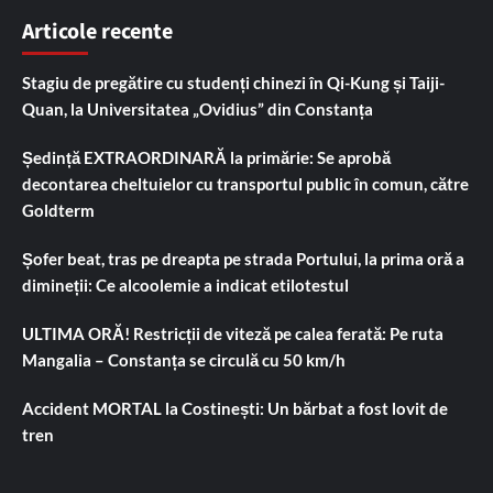
Articole recente
Stagiu de pregătire cu studenți chinezi în Qi-Kung și Taiji-
Quan, la Universitatea „Ovidius” din Constanța
Ședință EXTRAORDINARĂ la primărie: Se aprobă
decontarea cheltuielor cu transportul public în comun, către
Goldterm
Șofer beat, tras pe dreapta pe strada Portului, la prima oră a
dimineții: Ce alcoolemie a indicat etilotestul
ULTIMA ORĂ! Restricții de viteză pe calea ferată: Pe ruta
Mangalia – Constanța se circulă cu 50 km/h
Accident MORTAL la Costinești: Un bărbat a fost lovit de
tren