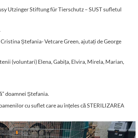
usy Utzinger Stiftung für Tierschutz – SUST sufletul
.
 Cristina Ștefania- Vetcare Green, ajutați de George
enii (voluntari) Elena, Gabița, Elvira, Mirela, Marian,
ă” doamnei Ștefania.
r oamenilor cu suflet care au înțeles că STERILIZAREA