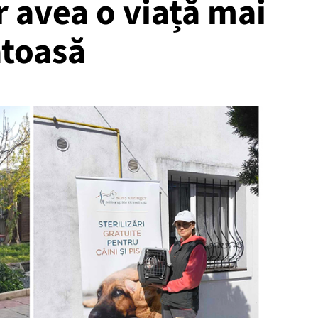
 avea o viață mai
ătoasă