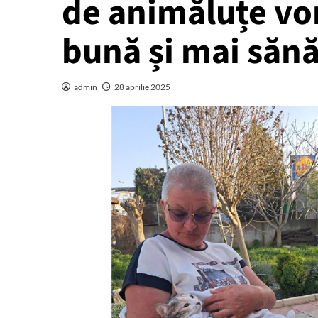
de animăluțe vor
bună și mai săn
admin
28 aprilie 2025