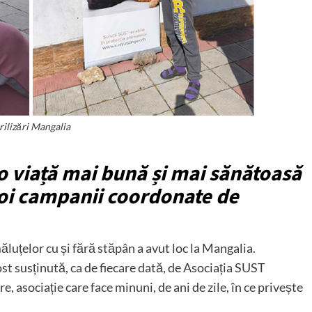
rilizări Mangalia
o viață mai bună și mai sănătoasă
noi campanii coordonate de
luțelor cu și fără stăpân a avut loc la Mangalia.
t susținută, ca de fiecare dată, de Asociația SUST
asociație care face minuni, de ani de zile, în ce privește