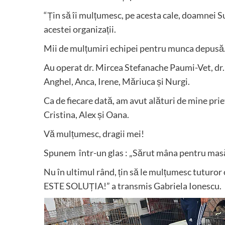
“Țin să îi mulțumesc, pe acesta cale, doamnei S
acestei organizații.
Mii de mulțumiri echipei pentru munca depusă
Au operat dr. Mircea Stefanache Paumi-Vet, dr.
Anghel, Anca, Irene, Măriuca și Nurgi.
Ca de fiecare dată, am avut alături de mine priet
Cristina, Alex și Oana.
Vă mulțumesc, dragii mei!
Spunem într-un glas : „Sărut mâna pentru mas
Nu în ultimul rând, țin să le mulțumesc tuturo
ESTE SOLUȚIA!” a transmis Gabriela Ionescu.