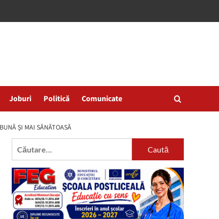
Joburi
Politică
Comunicate
I BUNĂ ȘI MAI SĂNĂTOASĂ
Caută
după: