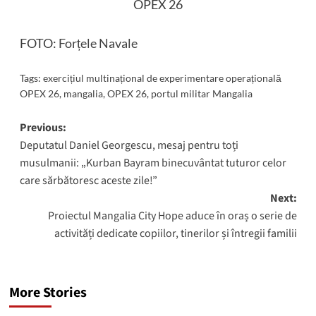
OPEX 26
FOTO:
Forțele Navale
Tags:
exercițiul multinațional de experimentare operațională
OPEX 26
,
mangalia
,
OPEX 26
,
portul militar Mangalia
Post
Previous:
Deputatul Daniel Georgescu, mesaj pentru toți
navigation
musulmanii: „Kurban Bayram binecuvântat tuturor celor
care sărbătoresc aceste zile!”
Next:
Proiectul Mangalia City Hope aduce în oraș o serie de
activități dedicate copiilor, tinerilor și întregii familii
More Stories