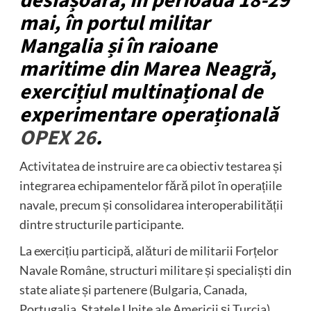
desfășoară, în perioada 18-29
mai, în portul militar
Mangalia și în raioane
maritime din Marea Neagră,
exercițiul multinațional de
experimentare operațională
OPEX 26
.
Activitatea de instruire are ca obiectiv testarea și
integrarea echipamentelor fără pilot în operațiile
navale, precum și consolidarea interoperabilității
dintre structurile participante.
La exercițiu participă, alături de militarii Forțelor
Navale Române, structuri militare și specialiști din
state aliate și partenere (Bulgaria, Canada,
Portugalia, Statele Unite ale Americii și Turcia),