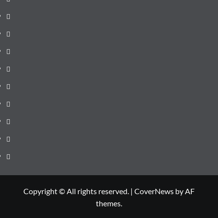
de
Administrație
ultima
locală
Actualitate
oră
Justiție
Cultura
Sănătate
Litoral
Joburi
Politică
Comunicate
Copyright © All rights reserved.
|
CoverNews
by AF
themes.