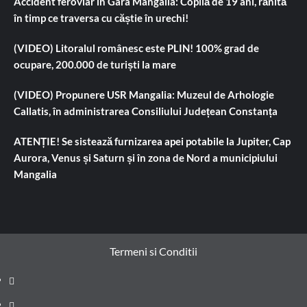
Accident feroviar în Gara Mangalia: Copilă de 19 ani, rănită
în timp ce traversa cu căștie în urechi!
(VIDEO) Litoralul românesc este PLIN! 100% grad de
ocupare, 200.000 de turiști la mare
(VIDEO) Propunere USR Mangalia: Muzeul de Arhologie
Callatis, în administrarea Consiliului Județean Constanța
ATENȚIE! Se sistează furnizarea apei potabile la Jupiter, Cap
Aurora, Venus și Saturn și în zona de Nord a municipiului
Mangalia
Termeni si Conditii
Prima
pagină
Știri