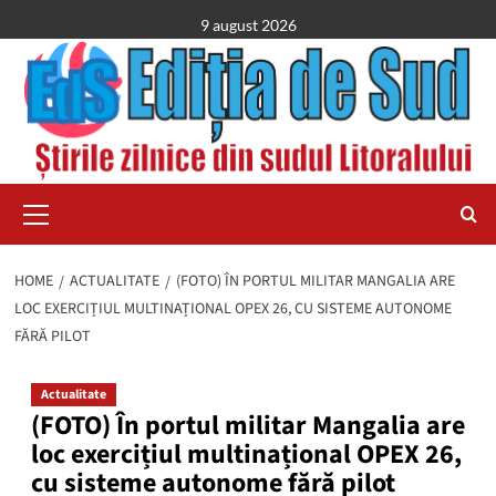
Skip
9 august 2026
to
content
Primary
Menu
HOME
ACTUALITATE
(FOTO) ÎN PORTUL MILITAR MANGALIA ARE
LOC EXERCIȚIUL MULTINAȚIONAL OPEX 26, CU SISTEME AUTONOME
FĂRĂ PILOT
Actualitate
(FOTO) În portul militar Mangalia are
loc exercițiul multinațional OPEX 26,
cu sisteme autonome fără pilot