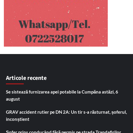
Articole recente
Se sistează furnizarea apei potabile la Cumpăna astăzi, 6
august
GRAV accident rutier pe DN 2A: Un tir s-a răsturnat, șoferul,
inconștient
Șofer prins conducând fără permis pe strada Trandafirilor