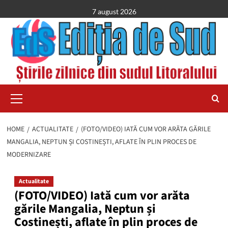
Skip
7 august 2026
to
content
Primary
Menu
HOME
ACTUALITATE
(FOTO/VIDEO) IATĂ CUM VOR ARĂTA GĂRILE
MANGALIA, NEPTUN ȘI COSTINEȘTI, AFLATE ÎN PLIN PROCES DE
MODERNIZARE
Actualitate
(FOTO/VIDEO) Iată cum vor arăta
gările Mangalia, Neptun și
Costinești, aflate în plin proces de