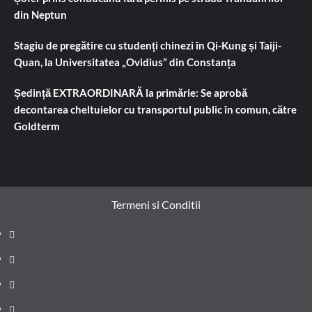
din Neptun
Stagiu de pregătire cu studenți chinezi în Qi-Kung și Taiji-
Quan, la Universitatea „Ovidius” din Constanța
Ședință EXTRAORDINARĂ la primărie: Se aprobă
decontarea cheltuielor cu transportul public în comun, către
Goldterm
Termeni si Conditii
Prima
pagină
Știri
de
Administrație
ultima
locală
Actualitate