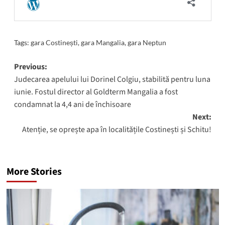
Tags:
gara Costinești
,
gara Mangalia
,
gara Neptun
Post
Previous:
Judecarea apelului lui Dorinel Colgiu, stabilită pentru luna
navigation
iunie. Fostul director al Goldterm Mangalia a fost
condamnat la 4,4 ani de închisoare
Next:
Atenție, se oprește apa în localitățile Costinești și Schitu!
More Stories