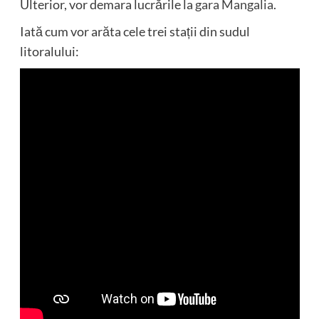
Ulterior, vor demara lucrările la
gara Mangalia
.
Iată cum vor arăta cele trei stații din sudul
litoralului: