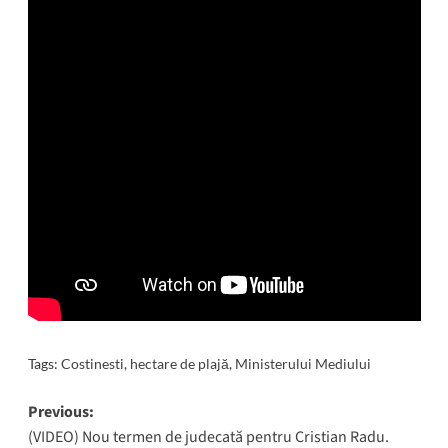
Tags:
Costinesti
,
hectare de plajă
,
Ministerului Mediului
Post
Previous:
(VIDEO) Nou termen de judecată pentru Cristian Radu.