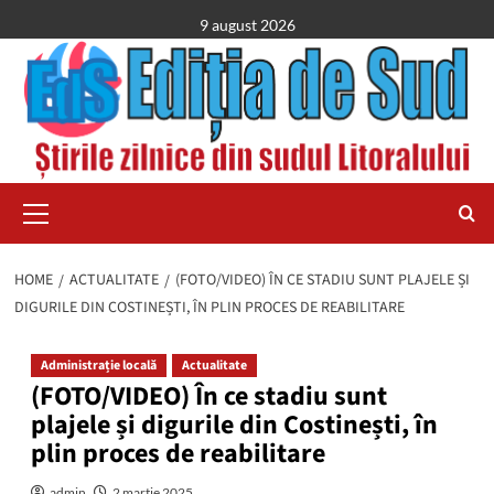
Skip
9 august 2026
to
content
Primary
Menu
HOME
ACTUALITATE
(FOTO/VIDEO) ÎN CE STADIU SUNT PLAJELE ȘI
DIGURILE DIN COSTINEȘTI, ÎN PLIN PROCES DE REABILITARE
Administrație locală
Actualitate
(FOTO/VIDEO) În ce stadiu sunt
plajele și digurile din Costinești, în
plin proces de reabilitare
admin
2 martie 2025