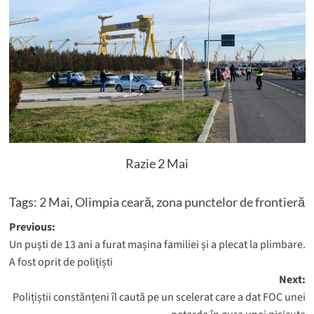
Razie 2 Mai
Tags:
2 Mai
,
Olimpia ceară
,
zona punctelor de frontieră
Post
Previous:
Un puști de 13 ani a furat mașina familiei și a plecat la plimbare.
navigation
A fost oprit de polițiști
Next:
Polițiștii constănțeni îl caută pe un scelerat care a dat FOC unei