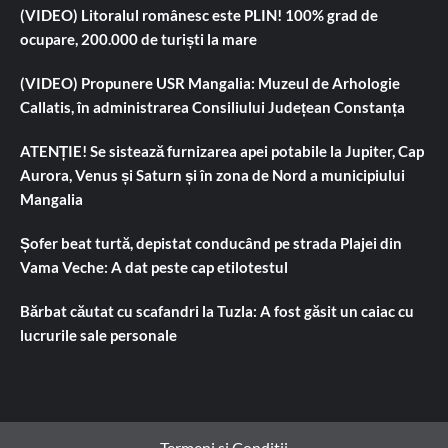
(VIDEO) Litoralul românesc este PLIN! 100% grad de
ocupare, 200.000 de turiști la mare
(VIDEO) Propunere USR Mangalia: Muzeul de Arhologie
Callatis, în administrarea Consiliului Județean Constanța
ATENȚIE! Se sistează furnizarea apei potabile la Jupiter, Cap
Aurora, Venus și Saturn și în zona de Nord a municipiului
Mangalia
Șofer beat turtă, depistat conducând pe strada Plajei din
Vama Veche: A dat peste cap etilotestul
Bărbat căutat cu scafandri la Tuzla: A fost găsit un caiac cu
lucrurile sale personale
Termeni si Conditii