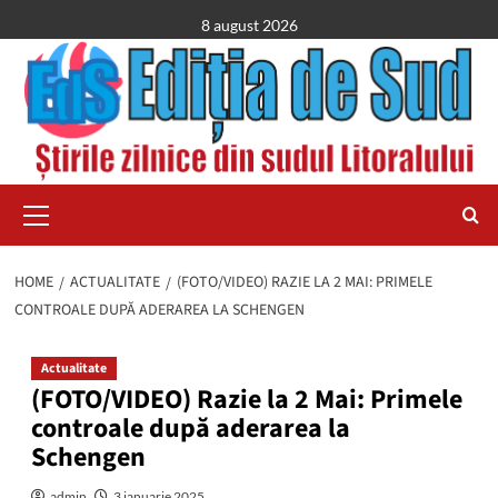
Skip
8 august 2026
to
content
Primary
Menu
HOME
ACTUALITATE
(FOTO/VIDEO) RAZIE LA 2 MAI: PRIMELE
CONTROALE DUPĂ ADERAREA LA SCHENGEN
Actualitate
(FOTO/VIDEO) Razie la 2 Mai: Primele
controale după aderarea la
Schengen
admin
3 ianuarie 2025