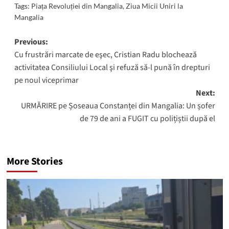
Tags:
Piața Revoluției din Mangalia
,
Ziua Micii Uniri la
Mangalia
Post
Previous:
Cu frustrări marcate de eşec, Cristian Radu blochează
navigation
activitatea Consiliului Local şi refuză să-l pună în drepturi
pe noul viceprimar
Next:
URMĂRIRE pe Șoseaua Constanței din Mangalia: Un șofer
de 79 de ani a FUGIT cu polițiștii după el
More Stories