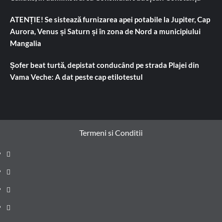
ATENȚIE! Se sistează furnizarea apei potabile la Jupiter, Cap
Aurora, Venus și Saturn și în zona de Nord a municipiului
Mangalia
Șofer beat turtă, depistat conducând pe strada Plajei din
Vama Veche: A dat peste cap etilotestul
Termeni si Conditii
Prima
pagină
Știri
de
Administrație
ultima
locală
Actualitate
oră