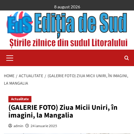
Skip
8 august 2026
to
content
Primary
Menu
HOME
ACTUALITATE
(GALERIE FOTO) ZIUA MICII UNIRI, ÎN IMAGINI,
LA MANGALIA
Actualitate
(GALERIE FOTO) Ziua Micii Uniri, în
imagini, la Mangalia
admin
24 ianuarie 2025