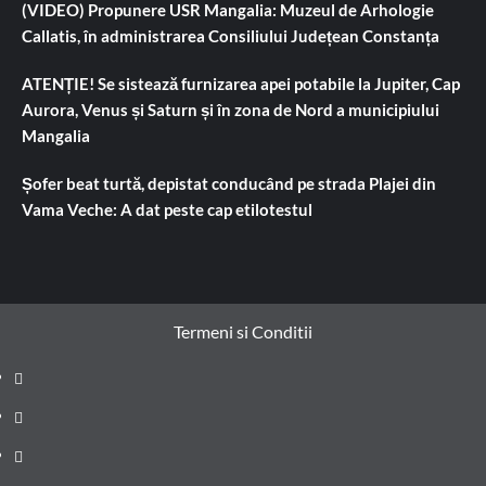
(VIDEO) Propunere USR Mangalia: Muzeul de Arhologie
Callatis, în administrarea Consiliului Județean Constanța
ATENȚIE! Se sistează furnizarea apei potabile la Jupiter, Cap
Aurora, Venus și Saturn și în zona de Nord a municipiului
Mangalia
Șofer beat turtă, depistat conducând pe strada Plajei din
Vama Veche: A dat peste cap etilotestul
Termeni si Conditii
Prima
pagină
Știri
de
Administrație