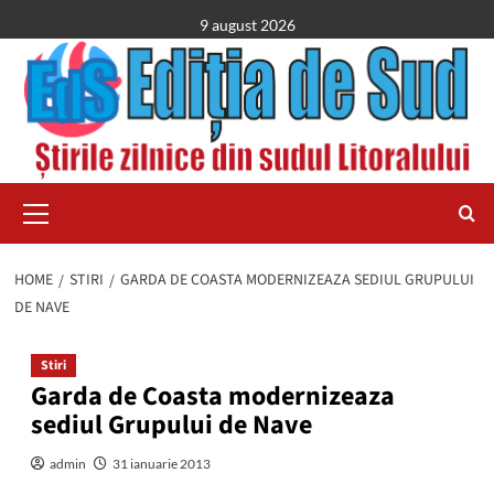
Skip
9 august 2026
to
content
Primary
Menu
HOME
STIRI
GARDA DE COASTA MODERNIZEAZA SEDIUL GRUPULUI
DE NAVE
Stiri
Garda de Coasta modernizeaza
sediul Grupului de Nave
admin
31 ianuarie 2013