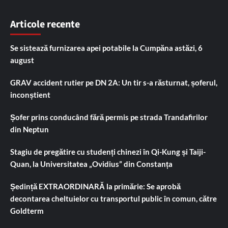
Articole recente
Se sistează furnizarea apei potabile la Cumpăna astăzi, 6
august
GRAV accident rutier pe DN 2A: Un tir s-a răsturnat, șoferul,
inconștient
Șofer prins conducând fără permis pe strada Trandafirilor
din Neptun
Stagiu de pregătire cu studenți chinezi în Qi-Kung și Taiji-
Quan, la Universitatea „Ovidius” din Constanța
Ședință EXTRAORDINARĂ la primărie: Se aprobă
decontarea cheltuielor cu transportul public în comun, către
Goldterm