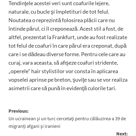
Tendinţele acestei veri sunt coafurile lejere,
naturale, cu bucle şi împletituri de tot felul.
Noutatea o reprezintă folosirea plăcii care nu
întinde părul, ci îl creponează. Acest stil a fost, de
altfel, prezentat la Frankfurt, unde au fost realizate
tot felul de coafuri în care părul era creponat, după
care i se dădeau diverse forme. Pentru cele care au
curaj, vara aceasta, să afişeze coafuri stridente,
„operele” hair stylistilor vor consta în aplicarea
vopselei aprinse pe breton, şuviţe sau se vor realiza
asimetrii care să pună în evidenţă culorile tari.
Post
Previous:
Un ucrainean şi un turc cercetaţi pentru călăuzirea a 39 de
navigation
migranţi afgani şi iranieni
Next: