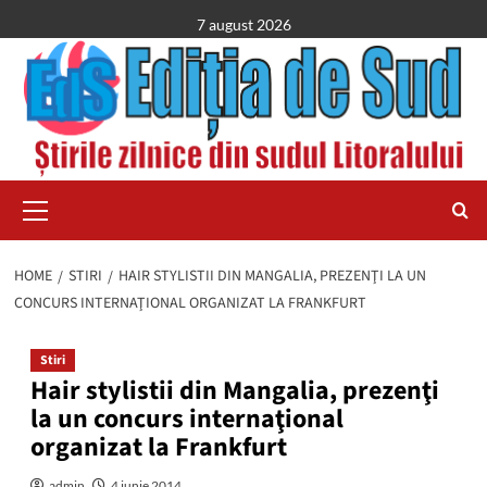
Skip
7 august 2026
to
content
Primary
Menu
HOME
STIRI
HAIR STYLISTII DIN MANGALIA, PREZENŢI LA UN
CONCURS INTERNAŢIONAL ORGANIZAT LA FRANKFURT
Stiri
Hair stylistii din Mangalia, prezenţi
la un concurs internaţional
organizat la Frankfurt
admin
4 iunie 2014