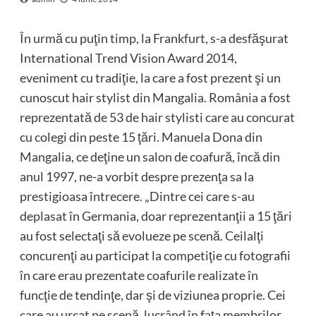
În urmă cu puţin timp, la Frankfurt, s-a desfăşurat
International Trend Vision Award 2014,
eveniment cu tradiţie, la care a fost prezent şi un
cunoscut hair stylist din Mangalia. România a fost
reprezentată de 53 de hair stylisti care au concurat
cu colegi din peste 15 ţări. Manuela Dona din
Mangalia, ce deţine un salon de coafură, încă din
anul 1997, ne-a vorbit despre prezenţa sa la
prestigioasa întrecere. „Dintre cei care s-au
deplasat în Germania, doar reprezentanţii a 15 ţări
au fost selectaţi să evolueze pe scenă. Ceilalţi
concurenţi au participat la competiţie cu fotografii
în care erau prezentate coafurile realizate în
funcţie de tendinţe, dar şi de viziunea proprie. Cei
care au urcat pe scenă, lucrând în faţa membrilor