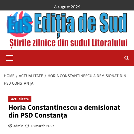
Skip
6 august 2026
to
content
Primary
Menu
HOME
ACTUALITATE
HORIA CONSTANTINESCU A DEMISIONAT DIN
PSD CONSTANȚA
Actualitate
Horia Constantinescu a demisionat
din PSD Constanța
admin
18 martie 2025