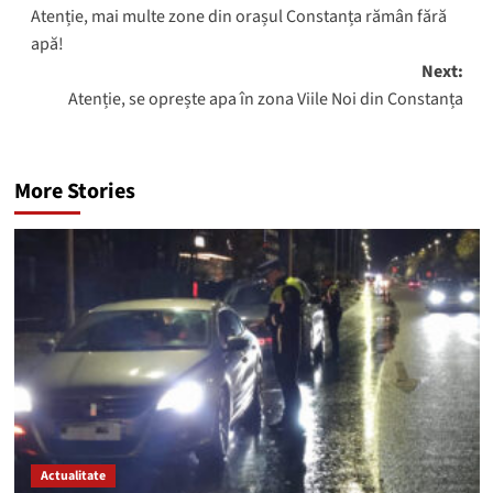
Atenție, mai multe zone din orașul Constanța rămân fără
navigation
apă!
Next:
Atenție, se oprește apa în zona Viile Noi din Constanța
More Stories
Actualitate