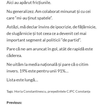
Aici au apărut fricțiunile.
Nu generalizez. Am colaborat minunat și cu cei
care “mi-au ținut spatele”.
Astăzi, mă declar învins de ipocrizie, de fățărnicie,
de slugărnicie și tot ceea ce a devenit cel mai
important segment al politicii “de partid”.
Pare că ne-am aruncat în gol, atât de rapidă este
căderea.
Ne uităm la media națională și pare că o citim
invers. 19% este pentru unii 91%…
Lista este lungă…
Tags:
Horia Constantinescu
,
președintele CJPC Constanța
Post
Previous: