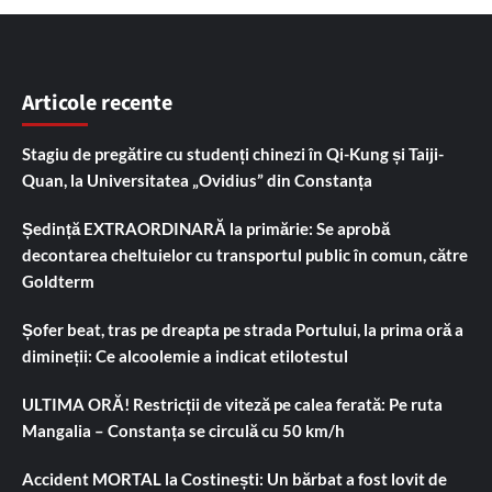
Articole recente
Stagiu de pregătire cu studenți chinezi în Qi-Kung și Taiji-
Quan, la Universitatea „Ovidius” din Constanța
Ședință EXTRAORDINARĂ la primărie: Se aprobă
decontarea cheltuielor cu transportul public în comun, către
Goldterm
Șofer beat, tras pe dreapta pe strada Portului, la prima oră a
dimineții: Ce alcoolemie a indicat etilotestul
ULTIMA ORĂ! Restricții de viteză pe calea ferată: Pe ruta
Mangalia – Constanța se circulă cu 50 km/h
Accident MORTAL la Costinești: Un bărbat a fost lovit de