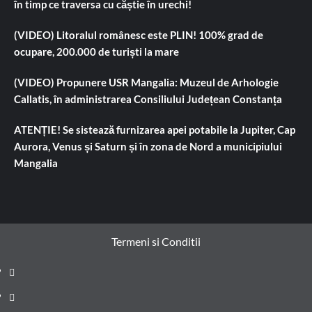
în timp ce traversa cu căștie în urechi!
(VIDEO) Litoralul românesc este PLIN! 100% grad de
ocupare, 200.000 de turiști la mare
(VIDEO) Propunere USR Mangalia: Muzeul de Arhologie
Callatis, în administrarea Consiliului Județean Constanța
ATENȚIE! Se sistează furnizarea apei potabile la Jupiter, Cap
Aurora, Venus și Saturn și în zona de Nord a municipiului
Mangalia
Termeni si Conditii
Prima
pagină
Știri