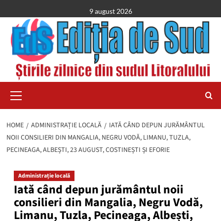
Skip
9 august 2026
to
content
Primary
Menu
HOME
ADMINISTRAȚIE LOCALĂ
IATĂ CÂND DEPUN JURĂMÂNTUL
NOII CONSILIERI DIN MANGALIA, NEGRU VODĂ, LIMANU, TUZLA,
PECINEAGA, ALBEȘTI, 23 AUGUST, COSTINEȘTI ȘI EFORIE
Administrație locală
Iată când depun jurământul noii
consilieri din Mangalia, Negru Vodă,
Limanu, Tuzla, Pecineaga, Albești,