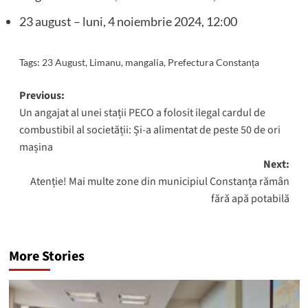
23 august – luni, 4 noiembrie 2024, 12:00
Tags:
23 August
,
Limanu
,
mangalia
,
Prefectura Constanța
Post
Previous:
Un angajat al unei stații PECO a folosit ilegal cardul de
navigation
combustibil al societății: Și-a alimentat de peste 50 de ori
mașina
Next:
Atenție! Mai multe zone din municipiul Constanța rămân
fără apă potabilă
More Stories