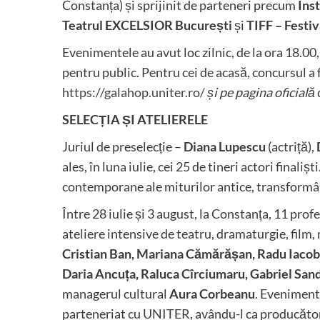
Constanța) și sprijinit de parteneri precum
Ins
Teatrul EXCELSIOR București
și
TIFF – Festiv
Evenimentele au avut loc zilnic, de la ora 18.00,
pentru public. Pentru cei de acasă, concursul a fo
https://galahop.uniter.ro/
și pe pagina oficială
SELECȚIA ȘI ATELIERELE
Juriul de preselecție –
Diana Lupescu
(actriță),
ales, în luna iulie, cei 25 de tineri actori finali
contemporane ale miturilor antice, transformând
Între 28 iulie și 3 august, la Constanța, 11 prof
ateliere intensive de teatru, dramaturgie, film
Cristian Ban, Mariana Cămărășan, Radu Iaco
Daria Ancuța, Raluca Cîrciumaru, Gabriel Sand
managerul cultural
Aura Corbeanu
. Evenimentu
parteneriat cu UNITER, avându-l ca producător