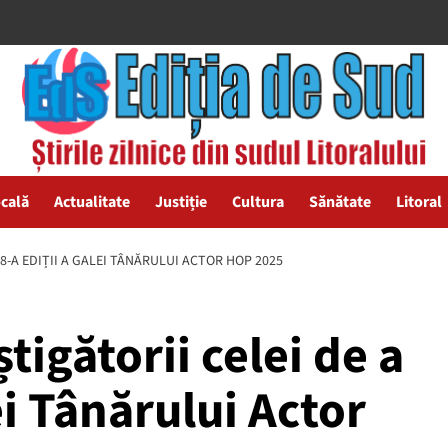
ocală
Actualitate
Justiție
Cultura
Sănătate
Litoral
28-A EDIȚII A GALEI TÂNĂRULUI ACTOR HOP 2025
știgătorii celei de a
ei Tânărului Actor