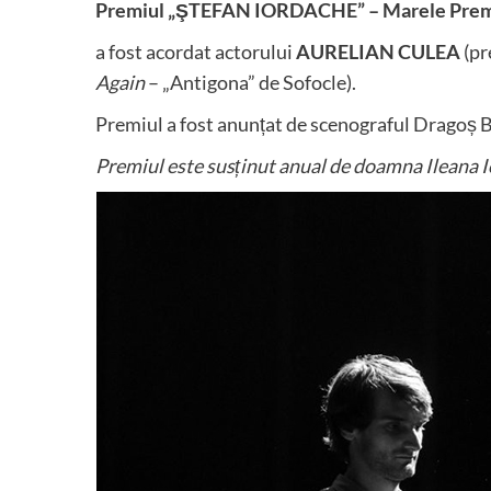
Premiul „ŞTEFAN IORDACHE” – Marele Premiu
a fost acordat actorului
AURELIAN CULEA
(pr
Again
– „Antigona” de Sofocle).
Premiul a fost anunțat de scenograful Dragoș
Premiul este susținut anual de doamna Ileana I