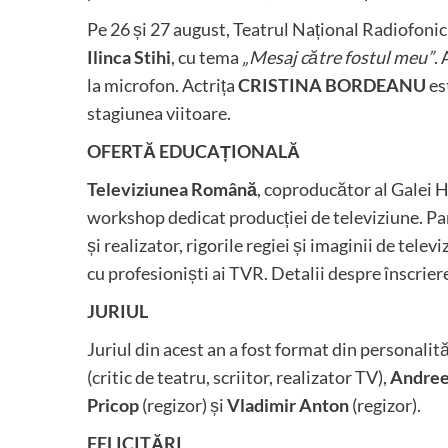
Pe 26 și 27 august, Teatrul Național Radiofonic
Ilinca Stihi
, cu tema
„Mesaj către fostul meu”
. 
la microfon. Actrița
CRISTINA BORDEANU
es
stagiunea viitoare.
OFERTĂ EDUCAȚIONALĂ
Televiziunea Română
, coproducător al Galei H
workshop dedicat producției de televiziune. Par
și realizator, rigorile regiei și imaginii de telev
cu profesioniști ai TVR. Detalii despre înscriere
JURIUL
Juriul din acest an a fost format din personalit
(critic de teatru, scriitor, realizator TV),
Andree
Pricop
(regizor) și
Vladimir Anton
(regizor).
FELICITĂRI