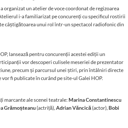
 a organizat un atelier de voce coordonat de regizoarea
Atelierul i-a familiarizat pe concurenți cu specificul rostirii
te câștigătoarea unui rol într-un spectacol radiofonic din
OP, lansează pentru concurenții acestei ediții un
ticipanții vor descoperi culisele meseriei de prezentator
iziune, precum și parcursul unei știri, prin întâlniri directe
 vor fi publicate în curând pe site-ul Galei HOP.
ăți marcante ale scenei teatrale:
Marina Constantinescu
a Grămoșteanu
(actriță),
Adrian Văncică
(actor),
Bobi