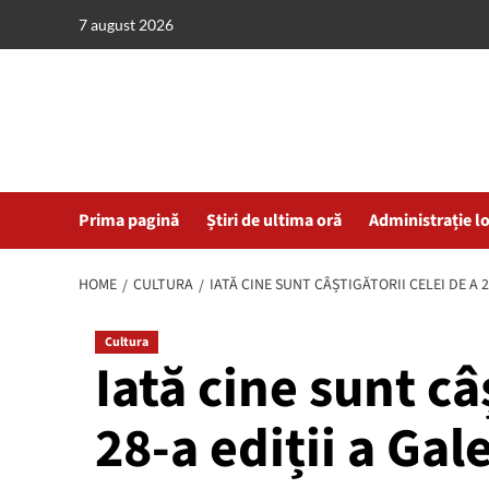
Skip
7 august 2026
to
content
Prima pagină
Știri de ultima oră
Administrație l
HOME
CULTURA
IATĂ CINE SUNT CÂȘTIGĂTORII CELEI DE A 
Cultura
Iată cine sunt câ
28-a ediții a Gal