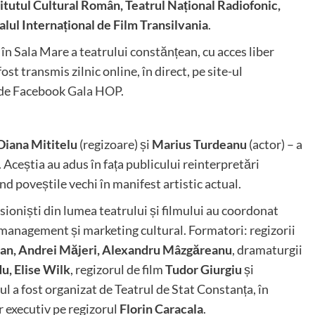
titutul Cultural Român, Teatrul Național Radiofonic,
alul Internațional de Film Transilvania
.
 în Sala Mare a teatrului constănțean, cu acces liber
st transmis zilnic online, în direct, pe site-ul
de Facebook
Gala HOP
.
Diana Mititelu
(regizoare) și
Marius Turdeanu
(actor) – a
ști. Aceștia au adus în fața publicului reinterpretări
 poveștile vechi în manifest artistic actual.
esioniști din lumea teatrului și filmului au coordonat
, management și marketing cultural. Formatori: regizorii
ban, Andrei Măjeri, Alexandru Mâzgăreanu
, dramaturgii
u, Elise Wilk
, regizorul de film
Tudor Giurgiu
și
l a fost organizat de Teatrul de Stat Constanța, în
 executiv pe regizorul
Florin Caracala
.