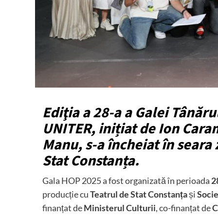
Ediţia a 28-a a Galei Tânăru
UNITER, inițiat de
Ion Cara
Manu
, s-a încheiat în seara
Stat Constanța.
Gala HOP 2025 a fost organizată în perioada
2
producție cu
Teatrul de Stat Constanța
și
Socie
finanțat de
Ministerul Culturii
, co-finanțat de
C