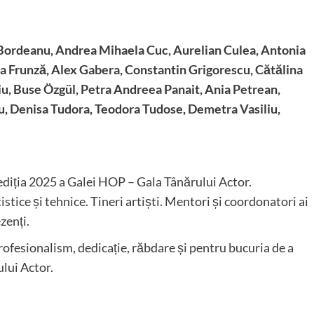
 Bordeanu, Andrea Mihaela Cuc, Aurelian Culea, Antonia
ina Frunză, Alex Gabera, Constantin Grigorescu, Cătălina
iu, Buse Özgül, Petra Andreea Panait, Ania Petrean,
u, Denisa Tudora, Teodora Tudose, Demetra Vasiliu,
ediția 2025 a Galei HOP – Gala Tânărului Actor.
istice și tehnice. Tineri artiști. Mentori și coordonatori ai
zenți.
ofesionalism, dedicație, răbdare și pentru bucuria de a
lui Actor.