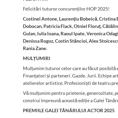
Felicitări tuturor concurenților HOP 2025!
Costinel Antone, Laurențiu Bobeică, Cristina
Dobocan, Patricia Flack, Otniel Floruț, Cătăl
Gulan, Iulia Ioana, Raoul Ipate, Veronica Odag
Denissa Rogoz, Costin Stăncioi, Alex Stoicesc
Rania Zane.
MULȚUMIRI
Mulțumim tuturor celor care au făcut posibilă 
Finanțatori și parteneri. Gazde. Jurii. Echipe art
atelierelor artistice. Profesioniști de teatru pre
Vă mulțumim pentru prietenie, generozitate, pr
construi împreună această ediție a Galei Tânăru
PREMIILE GALEI TÂNĂRULUI ACTOR 2025