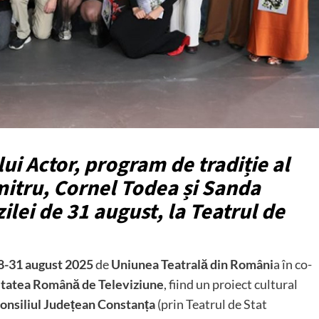
lui Actor
, program de tradiție al
mitru, Cornel Todea
și
Sanda
 zilei de 31 august, la Teatrul de
8-31 august
2025
de
Uniunea Teatrală din Români
a în co-
tatea Română de Televiziune
, fiind un proiect cultural
onsiliul Județean Constanța
(prin Teatrul de Stat