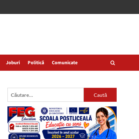
Joburi
Politică
Comunicate
Caută
după: