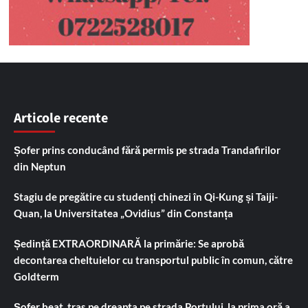
Articole recente
Șofer prins conducând fără permis pe strada Trandafirilor
din Neptun
Stagiu de pregătire cu studenți chinezi în Qi-Kung și Taiji-
Quan, la Universitatea „Ovidius” din Constanța
Ședință EXTRAORDINARĂ la primărie: Se aprobă
decontarea cheltuielor cu transportul public în comun, către
Goldterm
Șofer beat, tras pe dreapta pe strada Portului, la prima oră a