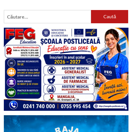
Caută
după: