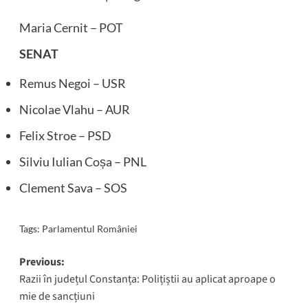
Maria Cernit – POT
SENAT
Remus Negoi – USR
Nicolae Vlahu – AUR
Felix Stroe – PSD
Silviu Iulian Coșa – PNL
Clement Sava – SOS
Tags:
Parlamentul României
Post
Previous:
Razii în județul Constanța: Polițiștii au aplicat aproape o
navigation
mie de sancțiuni