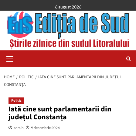
Skip
6 august 2026
to
content
Primary
Menu
HOME
POLITIC
IATĂ CINE SUNT PARLAMENTARII DIN JUDEȚUL
CONSTANȚA
Politic
Iată cine sunt parlamentarii din
județul Constanța
admin
9 decembrie 2024