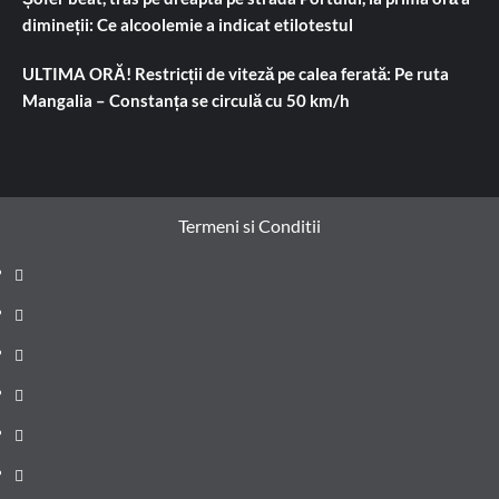
dimineții: Ce alcoolemie a indicat etilotestul
ULTIMA ORĂ! Restricții de viteză pe calea ferată: Pe ruta
Mangalia – Constanța se circulă cu 50 km/h
Termeni si Conditii
Prima
pagină
Știri
de
Administrație
ultima
locală
Actualitate
oră
Justiție
Cultura