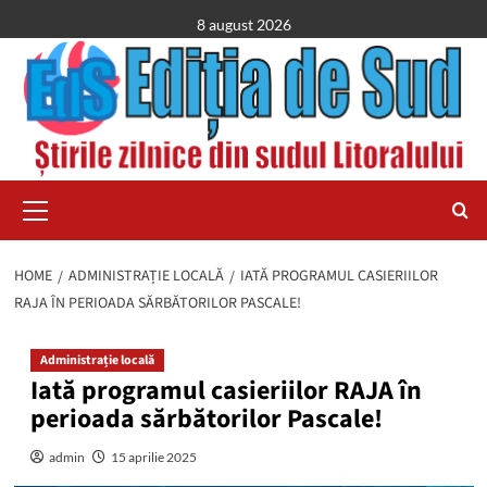
Skip
8 august 2026
to
content
Primary
Menu
HOME
ADMINISTRAȚIE LOCALĂ
IATĂ PROGRAMUL CASIERIILOR
RAJA ÎN PERIOADA SĂRBĂTORILOR PASCALE!
Administrație locală
Iată programul casieriilor RAJA în
perioada sărbătorilor Pascale!
admin
15 aprilie 2025