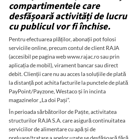
compartimentele care
desfășoară activități de lucru
cu publicul vor fi închise.
Pentru efectuarea plăților, abonații pot folosi
serviciile online, precum contul de client RAJA
(accesibil pe pagina web
www.rajac.ro
sau prin
aplicația de mobil), virament bancar sau direct
debit. Clienții care nu au acces la soluțiile de plată
la distanță pot achita facturile la punctele de plată
PayPoint/Payzone, Westaco și în incinta
magazinelor „La doi Pași”.
În perioada sărbătorilor de Paște, activitatea
structurilor RAJA S.A. care asigură continuitatea
serviciilor de alimentare cu apă și de
preluare/tratare a apelor uzate se desfășoară fără