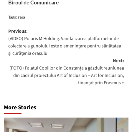
Biroul de Comunicare
Tags:
raja
Post
Previous:
(VIDEO) Polaris M Holding: Vandalizarea platformelor de
navigation
colectare a gunoiului este o amenințare pentru sănătatea
și curățenia orașului
Next:
(FOTO) Palatul Copiilor din Constanța a găzduit reuniunea
din cadrul proiectului Art of Inclusion – Art for Inclusion,
finanțat prin Erasmus +
More Stories