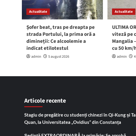
Actualitate
Actualitate
Șofer beat, tras pe dreapta pe
ULTIMA ORĂ
strada Portului, la prima oră a
viteză pe 
dimineții: Ce alcoolemie a
Mangalia –
indicat etilotestul
cu 50 km/
admin
5 august 2026
admin
4
Articole recente
Stagiu de pregătire cu studenți chinezi în Qi-Kung și Tai
Quan, la Universitatea „Ovidius” din Constanța
Ședință EXTRAORDINARĂ la primărie: Se aprobă