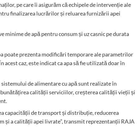
ților, pe care îi asigurăm că echipele de intervenție ale
ru finalizarea lucrărilor și reluarea furnizării apei
rve minime de apă pentru consum și uz casnic pe durata
apa poate prezenta modificări temporare ale parametrilor
n acest caz, este indicat ca apa să fie utilizată doar în
 sistemului de alimentare cu apă sunt realizate în
ătățirea calității serviciilor, creșterea calității vieții și
ent.
 capacității de transport și distribuție, reducerea
m și a calității apei livrate”, transmit reprezentanții RAJA