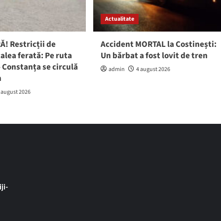
Actualitate
! Restricții de
Accident MORTAL la Costinești:
calea ferată: Pe ruta
Un bărbat a fost lovit de tren
 Constanța se circulă
admin
4 august 2026
h
 august 2026
ji-