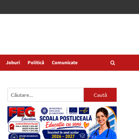
Joburi
Politică
Comunicate
Caută
după: