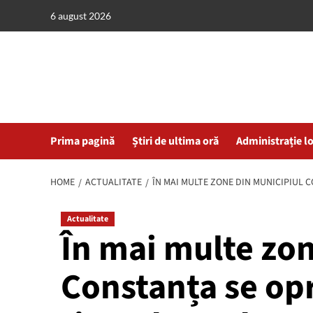
Skip
6 august 2026
to
content
Prima pagină
Știri de ultima oră
Administrație l
HOME
ACTUALITATE
ÎN MAI MULTE ZONE DIN MUNICIPIUL C
Actualitate
În mai multe zon
Constanța se opr