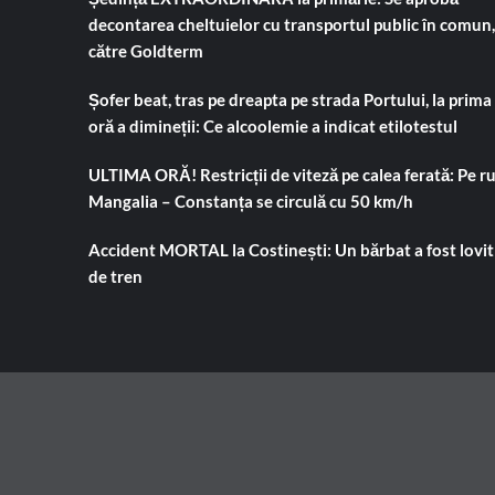
decontarea cheltuielor cu transportul public în comun,
către Goldterm
Șofer beat, tras pe dreapta pe strada Portului, la prima
oră a dimineții: Ce alcoolemie a indicat etilotestul
ULTIMA ORĂ! Restricții de viteză pe calea ferată: Pe r
Mangalia – Constanța se circulă cu 50 km/h
Accident MORTAL la Costinești: Un bărbat a fost lovit
de tren