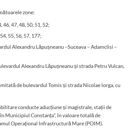
rmătoarele zone:
 46, 47, 48, 50, 51, 52;
54, 55, 56, 57, 177;
evardul Alexandru Lăpușneanu –Suceava – Adamclisi –
bulevardul Alexandru Lăpușneanu și strada Petru Vulcan,
itată de bulevardul Tomis și strada Nicolae Iorga, cu
abilitare conducte aducțiune și magistrale, stații de
în Municipiul Constanța”, în valoare totală de
gramul Operațional Infrastructură Mare (POIM).