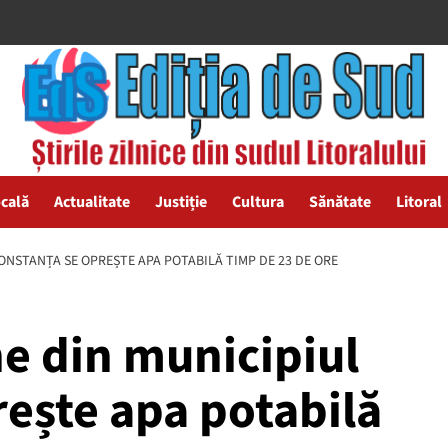
ocală
Actualitate
Justiție
Cultura
Sănătate
Litoral
ONSTANȚA SE OPREȘTE APA POTABILĂ TIMP DE 23 DE ORE
e din municipiul
ește apa potabilă