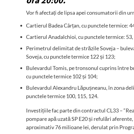
ora 20:00.
Vor fi afectați de lipsa apei consumatorii din u
Cartierul Badea Cârțan, cu punctele termice: 44,
Cartierul Anadalchioi, cu punctele termice: 53, 
Perimetrul delimitat de străzile Soveja – bul
Soveja, cu punctele termice 122 și 123;
Bulevardul Tomis, pe tronsonul cuprins între 
cu punctele termice 102 și 104;
Bulevardul Alexandru Lăpușneanu, în zona delim
punctele termice 100, 115, 124.
Investițiile fac parte din contractul CL33 – “Re
pompare apă uzată SP E20 și refulări aferente, 
aproximativ 76 milioane lei, derulat prin Pro