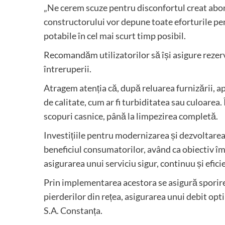
„Ne cerem scuze pentru disconfortul creat abona
constructorului vor depune toate eforturile pent
potabile în cel mai scurt timp posibil.
Recomandăm utilizatorilor să își asigure reze
întreruperii.
Atragem atenția că, după reluarea furnizării, 
de calitate, cum ar fi turbiditatea sau culoarea. Î
scopuri casnice, până la limpezirea completă.
Investițiile pentru modernizarea și dezvoltarea
beneficiul consumatorilor, având ca obiectiv îmbun
asigurarea unui serviciu sigur, continuu și efici
Prin implementarea acestora se asigură sporirea
pierderilor din rețea, asigurarea unui debit opti
S.A. Constanța.