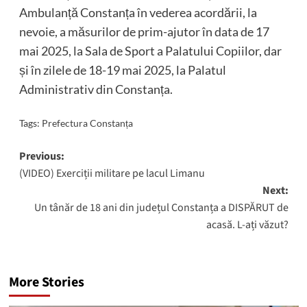
Ambulanță Constanța în vederea acordării, la
nevoie, a măsurilor de prim-ajutor în data de 17
mai 2025, la Sala de Sport a Palatului Copiilor, dar
și în zilele de 18-19 mai 2025, la Palatul
Administrativ din Constanța.
Tags:
Prefectura Constanța
Post
Previous:
(VIDEO) Exerciții militare pe lacul Limanu
navigation
Next:
Un tânăr de 18 ani din județul Constanța a DISPĂRUT de
acasă. L-ați văzut?
More Stories