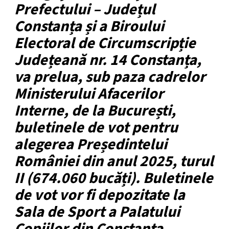
Prefectului – Județul
Constanța și a Biroului
Electoral de Circumscripție
Județeană nr. 14 Constanța,
va prelua, sub paza cadrelor
Ministerului Afacerilor
Interne, de la București,
buletinele de vot pentru
alegerea Președintelui
României din anul 2025, turul
II (674.060 bucăți). Buletinele
de vot vor fi depozitate la
Sala de Sport a Palatului
Copiilor din Constanța.