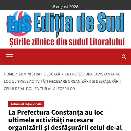
Skip
8 august 2026
to
content
Primary
Menu
HOME
ADMINISTRAȚIE LOCALĂ
LA PREFECTURA CONSTANȚA AU
LOC ULTIMELE ACTIVITĂȚI NECESARE ORGANIZĂRII ȘI DESFĂȘURĂRII
CELUI DE-AL DOILEA TUR AL ALEGERILOR
Administrație locală
La Prefectura Constanța au loc
ultimele activități necesare
organizării și desfășurării celui de-al