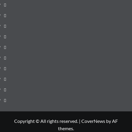
pagină
Știri
de
Administrație
ultima
locală
Actualitate
oră
Justiție
Cultura
Sănătate
Litoral
Joburi
Politică
Comunicate
Copyright © All rights reserved.
|
CoverNews
by AF
themes.