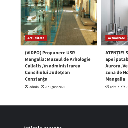
Actualitate
Actualitate
(VIDEO) Propunere USR
ATENȚIE! S
Mangalia: Muzeul de Arhologie
apei potab
Callatis, în administrarea
Aurora, Ve
Consiliului Județean
zona de No
Constanța
Mangalia
admin
8 august 2026
admin
7