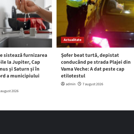
Actualitate
e sistează furnizarea
Șofer beat turtă, depistat
ile la Jupiter, Cap
conducând pe strada Plajei din
nus și Saturn și în
Vama Veche: A dat peste cap
rd a municipiului
etilotestul
admin
7 august 2026
 august 2026