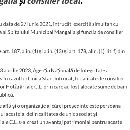
galia
și
consilier local
.
u data de 27 iunie 2021, întrucât, exercită simultan cu
 al Spitalului Municipal Mangalia și funcția de
consilier
 187, alin. (1) și alin. (13) și art. 178, alin. (1), lit. f) din
 aprilie 2023, Agenția Națională de Integritate a
v în cazul lui
Linica Stan
, întrucât, În calitate de consilier
nor Hotărâri ale C.L. prin care au fost alocate sume de bani
ublică.
e află și o organizație al cărei președinte este persoana
iul acesteia, dețin calitatea de unic asociat și
ale C.L. s-a creat un avantaj patrimonial pentru aceste