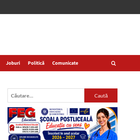
Joburi
Politică
Comunicate
Caută
după: