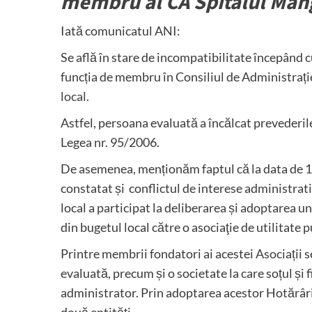
membru al CA Spitalul Man
Iată comunicatul ANI:
Se află în stare de incompatibilitate începând c
funcția de membru în Consiliul de Administrație
local
.
Astfel, persoana evaluată a încălcat prevederile art.
Legea nr. 95/2006.
De asemenea, menționăm faptul că la data de 13
constatat și conflictul de interese administrati
local a participat la deliberarea și adoptarea u
din bugetul local către o asociaţie de utilitate p
Printre membrii fondatori ai acestei Asociații s
evaluată, precum și o societate la care soțul și f
administrator. Prin adoptarea acestor Hotărâri 
două entități.