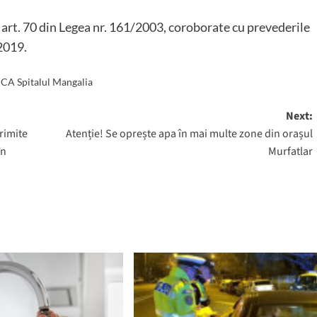
 art. 70 din Legea nr. 161/2003, coroborate cu prevederile
/2019.
CA Spitalul Mangalia
Next:
rimite
Atenție! Se oprește apa în mai multe zone din orașul
în
Murfatlar