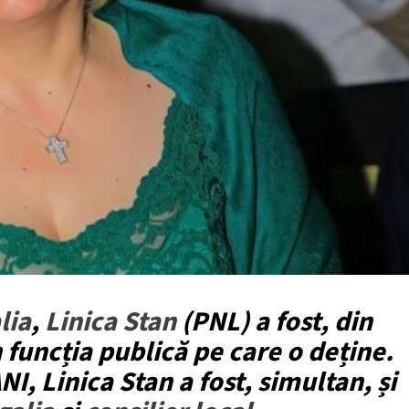
lia
,
Linica Stan
(PNL) a fost, din
 funcția publică pe care o deține.
I, Linica Stan a fost, simultan, și