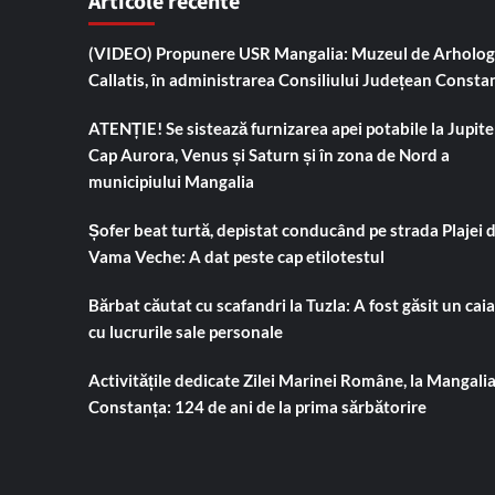
Articole recente
(VIDEO) Propunere USR Mangalia: Muzeul de Arholog
Callatis, în administrarea Consiliului Județean Consta
ATENȚIE! Se sistează furnizarea apei potabile la Jupiter
Cap Aurora, Venus și Saturn și în zona de Nord a
municipiului Mangalia
Șofer beat turtă, depistat conducând pe strada Plajei 
Vama Veche: A dat peste cap etilotestul
Bărbat căutat cu scafandri la Tuzla: A fost găsit un cai
cu lucrurile sale personale
Activitățile dedicate Zilei Marinei Române, la Mangalia
Constanța: 124 de ani de la prima sărbătorire