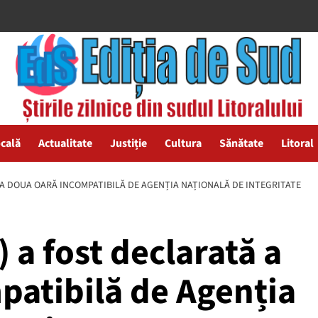
ocală
Actualitate
Justiție
Cultura
Sănătate
Litoral
Ă A DOUA OARĂ INCOMPATIBILĂ DE AGENȚIA NAȚIONALĂ DE INTEGRITATE
 a fost declarată a
patibilă de Agenția