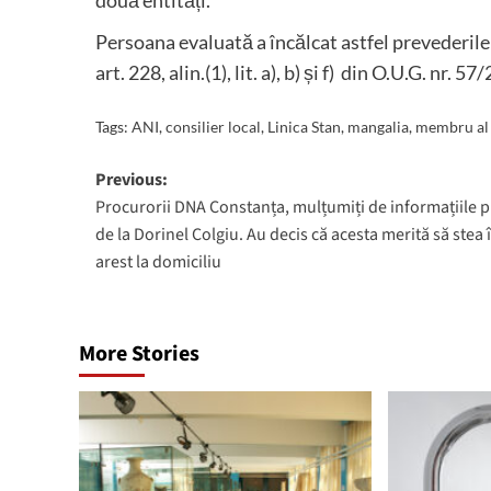
Persoana evaluată a încălcat astfel prevederile
art. 228, alin.(1), lit. a), b) și f) din O.U.G. nr. 57
Tags:
ANI
,
consilier local
,
Linica Stan
,
mangalia
,
membru al 
Post
Previous:
Procurorii DNA Constanța, mulțumiți de informațiile p
navigation
de la Dorinel Colgiu. Au decis că acesta merită să stea 
arest la domiciliu
More Stories