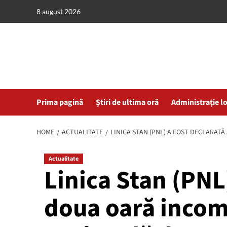
Skip
8 august 2026
to
content
Prima pagină
Știri de ultima oră
Administrație l
HOME
ACTUALITATE
LINICA STAN (PNL) A FOST DECLARAT
Actualitate
Linica Stan (PNL)
doua oară incom