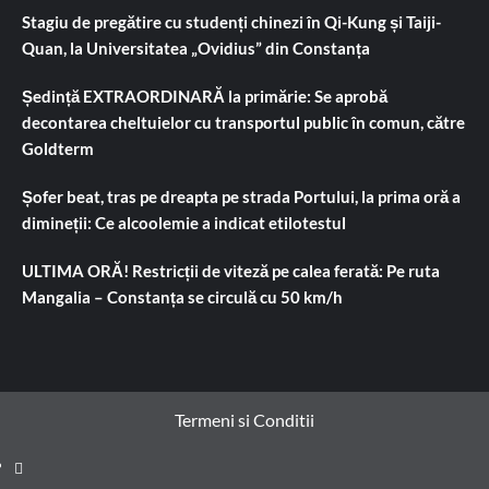
Stagiu de pregătire cu studenți chinezi în Qi-Kung și Taiji-
Quan, la Universitatea „Ovidius” din Constanța
Ședință EXTRAORDINARĂ la primărie: Se aprobă
decontarea cheltuielor cu transportul public în comun, către
Goldterm
Șofer beat, tras pe dreapta pe strada Portului, la prima oră a
dimineții: Ce alcoolemie a indicat etilotestul
ULTIMA ORĂ! Restricții de viteză pe calea ferată: Pe ruta
Mangalia – Constanța se circulă cu 50 km/h
Termeni si Conditii
Prima