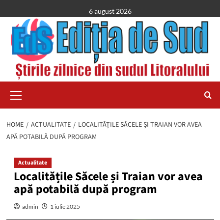
Skip
6 august 2026
to
content
Primary
Menu
HOME
ACTUALITATE
LOCALITĂȚILE SĂCELE ȘI TRAIAN VOR AVEA
APĂ POTABILĂ DUPĂ PROGRAM
Actualitate
Localitățile Săcele și Traian vor avea
apă potabilă după program
admin
1 iulie 2025