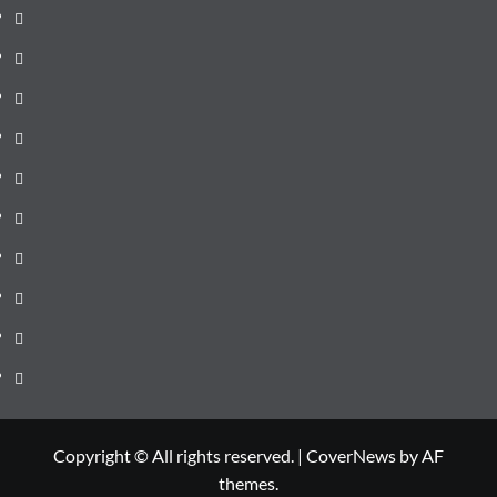
pagină
Știri
de
Administrație
ultima
locală
Actualitate
oră
Justiție
Cultura
Sănătate
Litoral
Joburi
Politică
Comunicate
Copyright © All rights reserved.
|
CoverNews
by AF
themes.