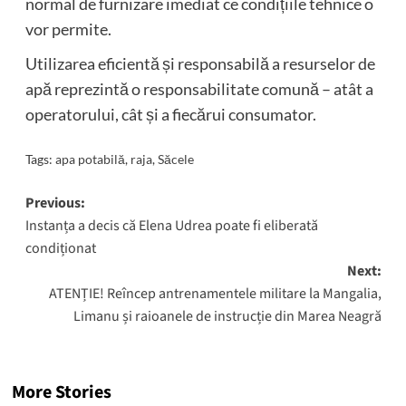
normal de furnizare imediat ce condițiile tehnice o
vor permite.
Utilizarea eficientă și responsabilă a resurselor de
apă reprezintă o responsabilitate comună – atât a
operatorului, cât și a fiecărui consumator.
Tags:
apa potabilă
,
raja
,
Săcele
Post
Previous:
Instanța a decis că Elena Udrea poate fi eliberată
navigation
condiționat
Next:
ATENȚIE! Reîncep antrenamentele militare la Mangalia,
Limanu și raioanele de instrucție din Marea Neagră
More Stories