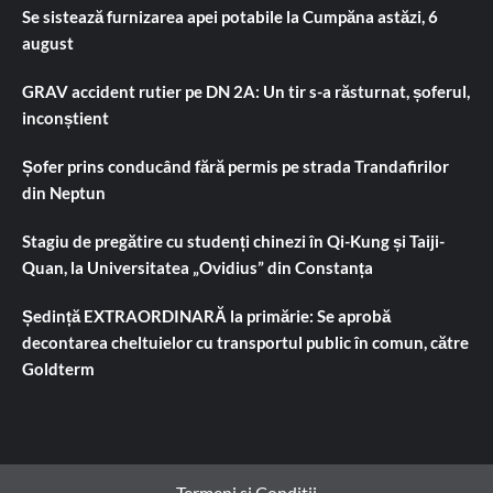
Se sistează furnizarea apei potabile la Cumpăna astăzi, 6
august
GRAV accident rutier pe DN 2A: Un tir s-a răsturnat, șoferul,
inconștient
Șofer prins conducând fără permis pe strada Trandafirilor
din Neptun
Stagiu de pregătire cu studenți chinezi în Qi-Kung și Taiji-
Quan, la Universitatea „Ovidius” din Constanța
Ședință EXTRAORDINARĂ la primărie: Se aprobă
decontarea cheltuielor cu transportul public în comun, către
Goldterm
Termeni si Conditii