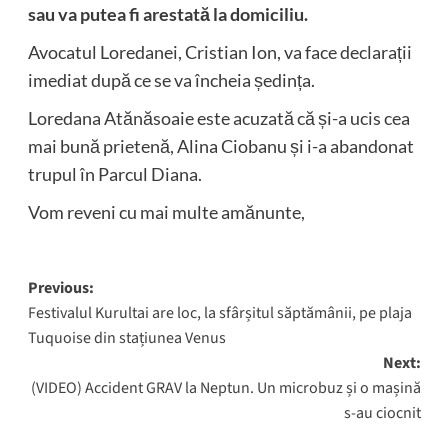
sau va putea fi arestată la domiciliu.
Avocatul Loredanei, Cristian Ion, va face declarații
imediat după ce se va încheia ședința.
Loredana Atănăsoaie este acuzată că și-a ucis cea
mai bună prietenă, Alina Ciobanu și i-a abandonat
trupul în Parcul Diana.
Vom reveni cu mai multe amănunte,
Post
Previous:
Festivalul Kurultai are loc, la sfârșitul săptămânii, pe plaja
navigation
Tuquoise din stațiunea Venus
Next:
(VIDEO) Accident GRAV la Neptun. Un microbuz și o mașină
s-au ciocnit