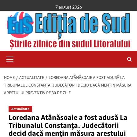
Skip
7 august 2026
to
content
Primary
Menu
HOME
ACTUALITATE
LOREDANA ATĂNĂSOAIE A FOST ADUSĂ LA
TRIBUNALUL CONSTANȚA. JUDECĂTORII DECID DACĂ MENȚIN MĂSURA
ARESTULUI PREVENTIV PE 30 DE ZILE
Actualitate
Loredana Atănăsoaie a fost adusă La
Tribunalul Constanța. Judecătorii
decid dacă mențin măsura arestului