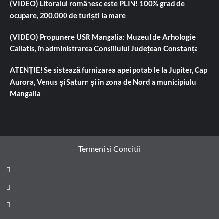
(VIDEO) Litoralul românesc este PLIN! 100% grad de
ocupare, 200.000 de turiști la mare
(VIDEO) Propunere USR Mangalia: Muzeul de Arhologie
Callatis, în administrarea Consiliului Județean Constanța
ATENȚIE! Se sistează furnizarea apei potabile la Jupiter, Cap
Aurora, Venus și Saturn și în zona de Nord a municipiului
Mangalia
Termeni si Conditii
Prima
pagină
Știri
de
Administrație
ultima