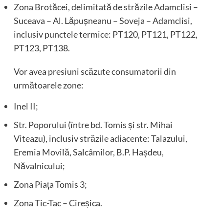
Zona Brotăcei, delimitată de străzile Adamclisi –
Suceava – Al. Lăpușneanu – Soveja – Adamclisi,
inclusiv punctele termice: PT120, PT121, PT122,
PT123, PT138.
Vor avea presiuni scăzute consumatorii din
următoarele zone:
Inel II;
Str. Poporului (între bd. Tomis și str. Mihai
Viteazu), inclusiv străzile adiacente: Talazului,
Eremia Movilă, Salcâmilor, B.P. Hașdeu,
Năvalnicului;
Zona Piața Tomis 3;
Zona Tic-Tac – Cireșica.