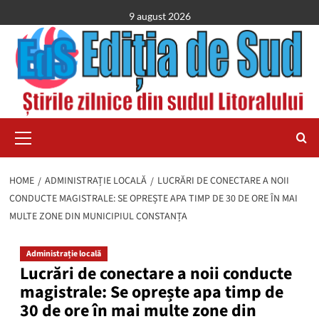
Skip
9 august 2026
to
content
Primary
Menu
HOME
ADMINISTRAȚIE LOCALĂ
LUCRĂRI DE CONECTARE A NOII
CONDUCTE MAGISTRALE: SE OPREȘTE APA TIMP DE 30 DE ORE ÎN MAI
MULTE ZONE DIN MUNICIPIUL CONSTANȚA
Administrație locală
Lucrări de conectare a noii conducte
magistrale: Se oprește apa timp de
30 de ore în mai multe zone din