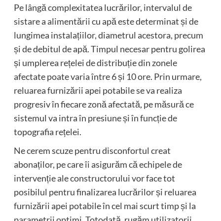
Pe lângă complexitatea lucrărilor, intervalul de
sistare a alimentării cu apă este determinat și de
lungimea instalațiilor, diametrul acestora, precum
și de debitul de apă. Timpul necesar pentru golirea
și umplerea rețelei de distribuție din zonele
afectate poate varia între 6 și 10 ore. Prin urmare,
reluarea furnizării apei potabile se va realiza
progresiv în fiecare zonă afectată, pe măsură ce
sistemul va intra în presiune și în funcție de
topografia rețelei.
Ne cerem scuze pentru disconfortul creat
abonaților, pe care îi asigurăm că echipele de
intervenție ale constructorului vor face tot
posibilul pentru finalizarea lucrărilor și reluarea
furnizării apei potabile în cel mai scurt timp și la
parametrii optimi. Totodată, rugăm utilizatorii