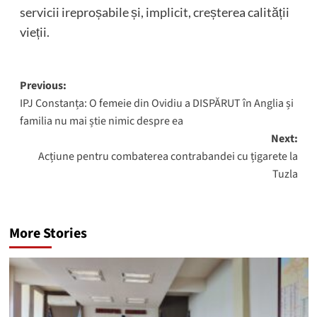
servicii ireproșabile și, implicit, creșterea calității
vieții.
Post
Previous:
IPJ Constanța: O femeie din Ovidiu a DISPĂRUT în Anglia și
navigation
familia nu mai știe nimic despre ea
Next:
Acțiune pentru combaterea contrabandei cu țigarete la
Tuzla
More Stories