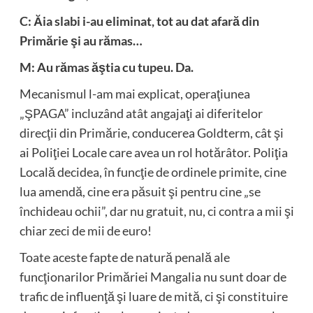
C: Ăia slabi i-au eliminat, tot au dat afară din
Primărie şi au rămas…
M: Au rămas ăştia cu tupeu. Da.
Mecanismul l-am mai explicat, operaţiunea
„ŞPAGA” incluzând atât angajaţi ai diferitelor
direcţii din Primărie, conducerea Goldterm, cât şi
ai Poliţiei Locale care avea un rol hotărâtor. Poliţia
Locală decidea, în funcţie de ordinele primite, cine
lua amendă, cine era păsuit şi pentru cine „se
închideau ochii”, dar nu gratuit, nu, ci contra a mii şi
chiar zeci de mii de euro!
Toate aceste fapte de natură penală ale
funcţionarilor Primăriei Mangalia nu sunt doar de
trafic de influenţă şi luare de mită, ci şi constituire