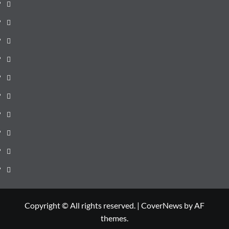
pagină
Știri
de
Administrație
ultima
locală
Actualitate
oră
Justiție
Cultura
Sănătate
Litoral
Joburi
Politică
Comunicate
Copyright © All rights reserved.
|
CoverNews
by AF
themes.