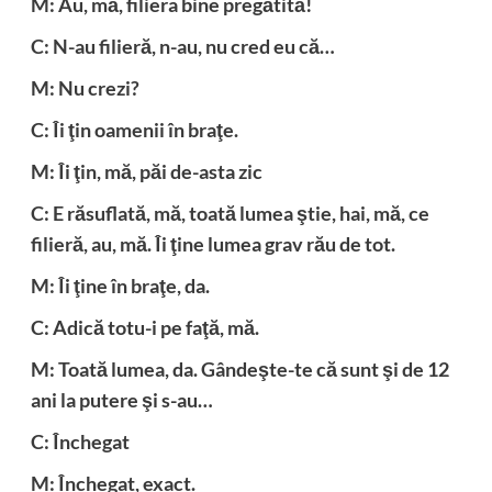
M: Au, mă, filiera bine pregătită!
C: N-au filieră, n-au, nu cred eu că…
M: Nu crezi?
C: Îi ţin oamenii în braţe.
M: Îi ţin, mă, păi de-asta zic
C: E răsuflată, mă, toată lumea ştie, hai, mă, ce
filieră, au, mă. Îi ţine lumea grav rău de tot.
M: Îi ţine în braţe, da.
C: Adică totu-i pe faţă, mă.
M: Toată lumea, da. Gândeşte-te că sunt şi de 12
ani la putere şi s-au…
C: Închegat
M: Închegat, exact.