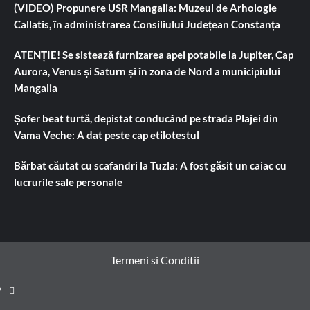
(VIDEO) Propunere USR Mangalia: Muzeul de Arhologie
Callatis, în administrarea Consiliului Județean Constanța
ATENȚIE! Se sistează furnizarea apei potabile la Jupiter, Cap
Aurora, Venus și Saturn și în zona de Nord a municipiului
Mangalia
Șofer beat turtă, depistat conducând pe strada Plajei din
Vama Veche: A dat peste cap etilotestul
Bărbat căutat cu scafandri la Tuzla: A fost găsit un caiac cu
lucrurile sale personale
Termeni si Conditii
Prima