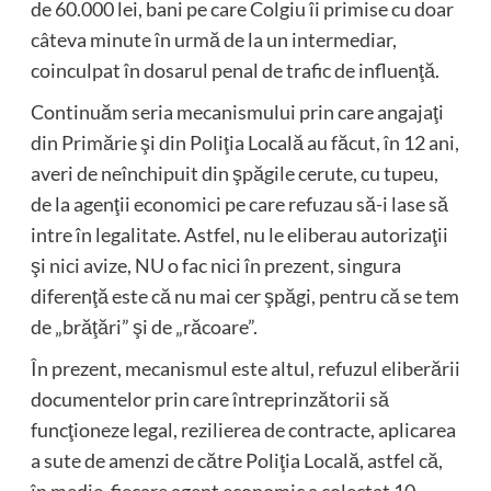
de 60.000 lei, bani pe care Colgiu îi primise cu doar
câteva minute în urmă de la un intermediar,
coinculpat în dosarul penal de trafic de influenţă.
Continuăm seria mecanismului prin care angajaţi
din Primărie şi din Poliţia Locală au făcut, în 12 ani,
averi de neînchipuit din şpăgile cerute, cu tupeu,
de la agenţii economici pe care refuzau să-i lase să
intre în legalitate. Astfel, nu le eliberau autorizaţii
şi nici avize, NU o fac nici în prezent, singura
diferenţă este că nu mai cer şpăgi, pentru că se tem
de „brăţări” şi de „răcoare”.
În prezent, mecanismul este altul, refuzul eliberării
documentelor prin care întreprinzătorii să
funcţioneze legal, rezilierea de contracte, aplicarea
a sute de amenzi de către Poliţia Locală, astfel că,
în medie, fiecare agent economic a colectat 10