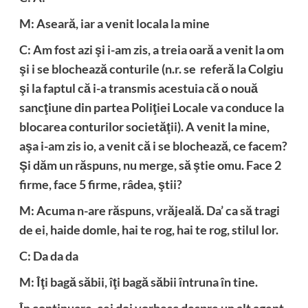
M: Aseară, iar a venit locala la mine
C: Am fost azi şi i-am zis, a treia oară a venit la om
şi i se blochează conturile (n.r. se referă la Colgiu
şi la faptul că i-a transmis acestuia că o nouă
sancţiune din partea Poliţiei Locale va conduce la
blocarea conturilor societăţii). A venit la mine,
aşa i-am zis io, a venit că i se blochează, ce facem?
Şi dăm un răspuns, nu merge, să ştie omu. Face 2
firme, face 5 firme, râdea, ştii?
M: Acuma n-are răspuns, vrăjeală. Da’ ca să tragi
de ei, haide domle, hai te rog, hai te rog, stilul lor.
C: Da da da
M: Îţi bagă săbii, îţi bagă săbii întruna în tine.
În continuare, cei doi vorbesc despre un alt agent