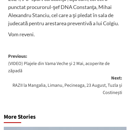
punctat procurorul-şef DNA Constanţa, Mihai
Alexandru Stanciu, cel care a şi pledat în sala de
judecată pentru arestarea preventivă a lui Colgiu.
Vom reveni.
Post
Previous:
(VIDEO) Plajele din Vama Veche și 2 Mai, acoperite de
navigation
zăpadă
Next:
RAZII la Mangalia, Limanu, Pecineaga, 23 August, Tuzla și
Costinești
More Stories