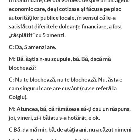
economic care, deşi cotizase şi făcuse pe plac
autorităţilor publice locale, în sensul că le-a
satisfăcut diferitele doleanţe financiare, a fost
„răsplătit” cu 5 amenzi.
C: Da, 5 amenzi are.
M: Bă, ăştia n-au scupule, bă. Bă, dacă mă
blochează?
C: Nu te blochează, nu te blochează. Nu, ăsta e
cam singurul care are cuvânt (n.r.se referă la
Colgiu).
M: Atuncea, bă, că rămăsese să-ţi dau un răspuns,
joi, vineri, zi-i băiatu s-a hotărât, e ok.
C Bă, da mă mir, bă, de atâţia ani, nu a căzut nimeni