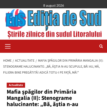
Skip
8 august 2026
to
content
Primary
Menu
HOME
ACTUALITATE
MAFIA ŞPĂGILOR DIN PRIMĂRIA MANGALIA (II):
STENOGRAME HALUCINANTE: „BĂ, ĂŞTIA N-AU SCUPULE, BĂ! AU, MĂ,
FILIERA BINE PREGĂTITĂ! ADICĂ TOTU-I PE FAŢĂ, MĂ!”
Actualitate
Mafia şpăgilor din Primăria
Mangalia (II): Stenograme
halucinante: „Bă, ăştia n-au