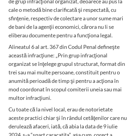
de grup infracţional organizat, deoarece au pus la
cale o metodă bine clarificată şi respectată, cu
sfinţenie, respectiv de colectare a unor sume mari
de bani de la agenţii economici, cărora nu li se
eliberau documente pentru a funcţiona legal.
Alineatul 6 al art. 367 din Codul Penal defineşte
această infracţiune: „Prin grup infracţional
organizat se înţelege grupul structurat, format din
trei sau mai multe persoane, constituit pentru o
anumită perioadă de timp şi pentru a acţiona în
mod coordonat în scopul comiterii uneia sau mai
multor infracţiuni.
Cu toate că la nivel local, erau de notorietate
aceste practici chiar şi în rândul cetăţenilor care nu
derulează afaceri, iată, că abia la data de 9 iulie
2024, s-a “spart caracatiţa”, aşa cum, corect a