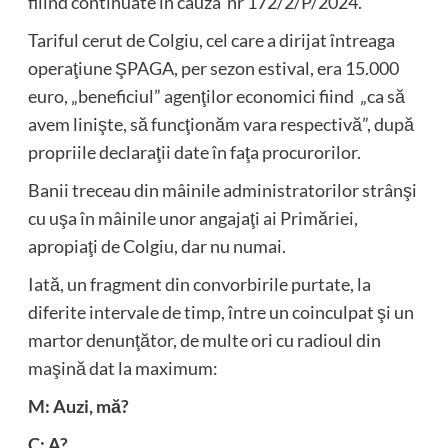
fiiind continuate în cauza nr 172/2/P/2024.
Tariful cerut de Colgiu, cel care a dirijat întreaga
operaţiune ŞPAGA, per sezon estival, era 15.000
euro, „beneficiul” agenţilor economici fiind „ca să
avem linişte, să funcţionăm vara respectivă”, după
propriile declaraţii date în faţa procurorilor.
Banii treceau din mâinile administratorilor strânşi
cu uşa în mâinile unor angajaţi ai Primăriei,
apropiaţi de Colgiu, dar nu numai.
Iată, un fragment din convorbirile purtate, la
diferite intervale de timp, între un coinculpat şi un
martor denunţător, de multe ori cu radioul din
maşină dat la maximum:
M: Auzi, mă?
C: A?