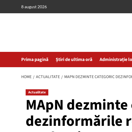
Skip
8 august 2026
to
content
Prima pagină
Știri de ultima oră
Administrație l
HOME
ACTUALITATE
MAPN DEZMINTE CATEGORIC DEZINFOR
Actualitate
MApN dezminte 
dezinformările r