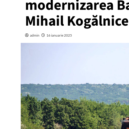
modernizarea Ba
Mihail Kogălnic
admin
16 ianuarie 2025