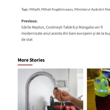
Tags:
MApN
,
Mihail Kogălniceanu
,
Ministerul Apărării Na
Post
Previous:
Gările Neptun, Costinești Tabără și Mangalia vor fi
navigation
modernizate anul acesta din bani europeni și de la bu
de stat
More Stories