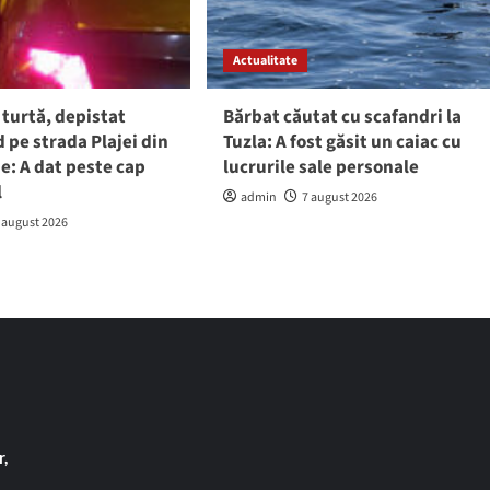
Actualitate
 turtă, depistat
Bărbat căutat cu scafandri la
pe strada Plajei din
Tuzla: A fost găsit un caiac cu
e: A dat peste cap
lucrurile sale personale
l
admin
7 august 2026
 august 2026
,