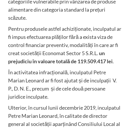
categoriile vulnerabile prin vânzarea de produse
alimentare din categoria standard la prețuri
scăzute.
Pentru produsele astfel achiziționate, inculpatul ar
fi impus efectuarea plăților fără a exista viza de
control financiar preventiv, modalități în care ar fi
creat societății Economat Sector 5 S.R.L.
un
prejudiciu în valoare totală de 119.509.417 lei
.
În activitatea infracțională, inculpatul Petre
Marian Leonard ar fi fost ajutat și de inculpații V.
P., D. N. E., precum și de cele două persoane
juridice inculpate.
Ulterior, în cursul lunii decembrie 2019, inculpatul
Petre Marian Leonard, în calitate de director
general al societății aparținând Consiliului Local al