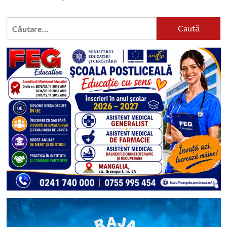
Caută
după: