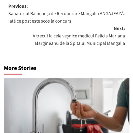
Post
Previous:
Sanatoriul Balnear și de Recuperare Mangalia ANGAJEAZĂ.
navigation
Iată ce post este scos la concurs
Next:
A trecut la cele veșnice medicul Felicia Mariana
Mărgineanu de la Spitalul Municipal Mangalia
More Stories