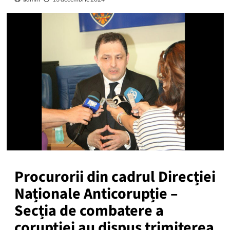
Procurorii din cadrul Direcției
Naționale Anticorupție –
Secția de combatere a
corupției au dispus trimiterea