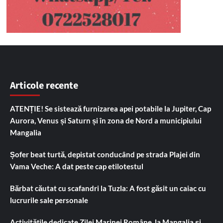
Articole recente
ATENȚIE! Se sistează furnizarea apei potabile la Jupiter, Cap
Aurora, Venus și Saturn și în zona de Nord a municipiului
Mangalia
Șofer beat turtă, depistat conducând pe strada Plajei din
Vama Veche: A dat peste cap etilotestul
Bărbat căutat cu scafandri la Tuzla: A fost găsit un caiac cu
lucrurile sale personale
Activitățile dedicate Zilei Marinei Române, la Mangalia și