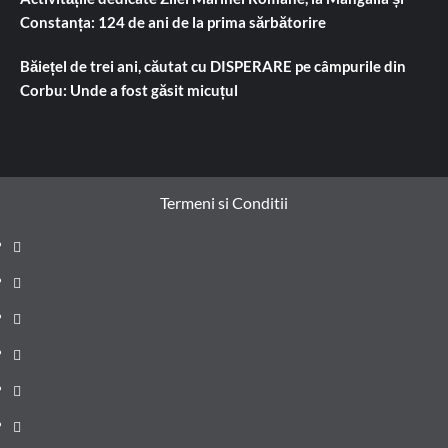
Constanța: 124 de ani de la prima sărbătorire
Băiețel de trei ani, căutat cu DISPERARE pe câmpurile din
Corbu: Unde a fost găsit micuțul
Termeni si Conditii
Prima
pagină
Știri
de
Administrație
ultima
locală
Actualitate
oră
Justiție
Cultura