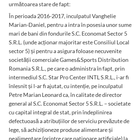
următoarea stare de fapt:
În perioada 2016-2017, inculpatul Vanghelie
Marian-Daniel, pentru a intra în posesia unor sume
mari de bani din fondurile S.C. Economat Sector 5
S.R.L. (unde acționar majoritar este Consiliul Local
sector 5) și pentru a asigura foloase necuvenite
societății comerciale Games&Sports Distribution
Romania S.R.L., pe care o administra în fapt, prin
intermediul S.C. Star Pro Center INTL S.R.L., i-ar fi
înlesnit și l-ar fi ajutat, cu intenție, pe inculpatul
Petre Marian Leonard ca, în calitate de director
general al S.C. Economat Sector 5 S.R.L. – societate
cu capital integral de stat, prin îndeplinirea
defectuoasă a atribuțiilor de serviciu prevăzute de
lege, să achiziționeze produse alimentare și
nealimentare (printre care patinoare artificiale) la