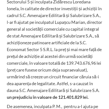
Sectorului 5 și inculpata Zidărescu Loredana
Ionela, în calitate de director investiții și achiziții în
cadrul S.C. Amenajare Edilitară și Salubrizare S.A.,
l-ar fi ajutat pe inculpatul Lupașcu Marian, director
general al societății comerciale cu capital integral
de stat Amenajare Edilitară și Salubrizare S.A., să
achiziționeze patinoare artificiale de la S.C.
Economat Sector 5 S.R.L. la preț și mai mare față de
prețul de achiziție al acestei din urmă societăți
comerciale, în valoare totală de 139.743.676,96 lei
(preț care fusese oricum deja supraevaluat),
urmărind să creeze un circuit financiar căruia să-i
dea aparența de legalitate. Astfel, s-a cauzat în
dauna S.C. Amenajare Edilitară și Salubrizare S.A.
un prejudiciu în valoare de
121.401.829 lei.
De asemenea, inculpata P. M., pentru a-l ajuta pe