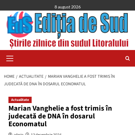
Skip
8 august 2026
to
content
Primary
Menu
HOME
ACTUALITATE
MARIAN VANGHELIE A FOST TRIMIS ÎN
JUDECATĂ DE DNA ÎN DOSARUL ECONOMATUL
Actualitate
Marian Vanghelie a fost trimis în
judecată de DNA în dosarul
Economatul
admin
13 decembrie 2024