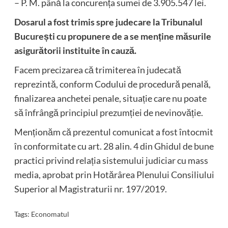
– P. M. până la concurența sumei de 3.905.547 lei.
Dosarul a fost trimis spre judecare la
Tribunalul
București
cu propunere de a se menține măsurile
asigurătorii instituite în cauză.
Facem precizarea că trimiterea în judecată
reprezintă, conform Codului de procedură penală,
finalizarea anchetei penale, situație care nu poate
să înfrângă principiul prezumției de nevinovăție.
Menționăm că prezentul comunicat a fost întocmit
în conformitate cu art. 28 alin. 4 din Ghidul de bune
practici privind relația sistemului judiciar cu mass
media, aprobat prin Hotărârea Plenului Consiliului
Superior al Magistraturii nr. 197/2019.
Tags:
Economatul