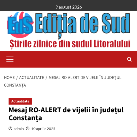
Skip
9 august 2026
to
content
Primary
Menu
HOME
ACTUALITATE
MESAJ RO-ALERT DE VIJELII ÎN JUDEȚUL
CONSTANȚA
Actualitate
Mesaj RO-ALERT de vijelii în județul
Constanța
admin
10 aprilie 2025