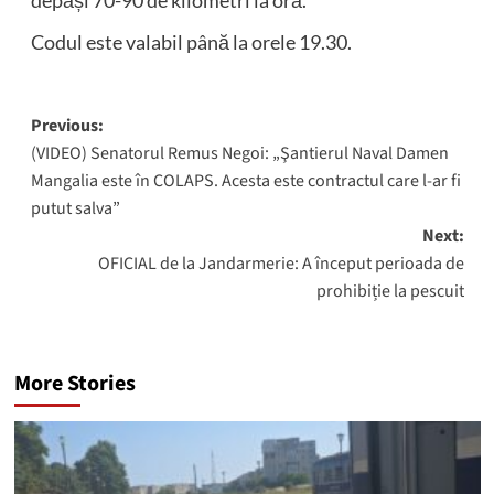
depăși 70-90 de kilometri la oră.
Codul este valabil până la orele 19.30.
Post
Previous:
(VIDEO) Senatorul Remus Negoi: „Şantierul Naval Damen
navigation
Mangalia este în COLAPS. Acesta este contractul care l-ar fi
putut salva”
Next:
OFICIAL de la Jandarmerie: A început perioada de
prohibiție la pescuit
More Stories