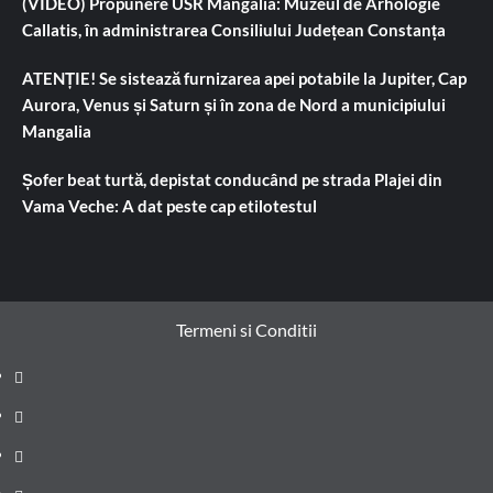
(VIDEO) Propunere USR Mangalia: Muzeul de Arhologie
Callatis, în administrarea Consiliului Județean Constanța
ATENȚIE! Se sistează furnizarea apei potabile la Jupiter, Cap
Aurora, Venus și Saturn și în zona de Nord a municipiului
Mangalia
Șofer beat turtă, depistat conducând pe strada Plajei din
Vama Veche: A dat peste cap etilotestul
Termeni si Conditii
Prima
pagină
Știri
de
Administrație
ultima
locală
Actualitate