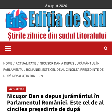
Skip
8 august 2026
to
content
Primary
Menu
HOME
ACTUALITATE
NICUȘOR DAN A DEPUS JURĂMÂNTUL ÎN
PARLAMENTUL ROMÂNIEI. ESTE CEL DE AL CINCILEA PREȘEDINTE DE
DUPĂ REVOLUȚIA DIN 1989
Actualitate
Nicușor Dan a depus jurământul în
Parlamentul României. Este cel de al
cincilea președinte de după