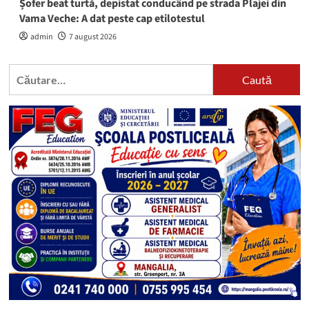
Șofer beat turtă, depistat conducând pe strada Plajei din
Vama Veche: A dat peste cap etilotestul
admin
7 august 2026
Caută
după: