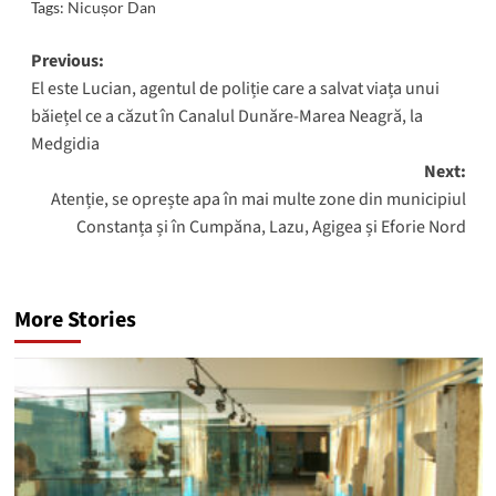
Tags:
Nicușor Dan
Post
Previous:
El este Lucian, agentul de poliție care a salvat viața unui
navigation
băiețel ce a căzut în Canalul Dunăre-Marea Neagră, la
Medgidia
Next:
Atenție, se oprește apa în mai multe zone din municipiul
Constanța și în Cumpăna, Lazu, Agigea și Eforie Nord
More Stories