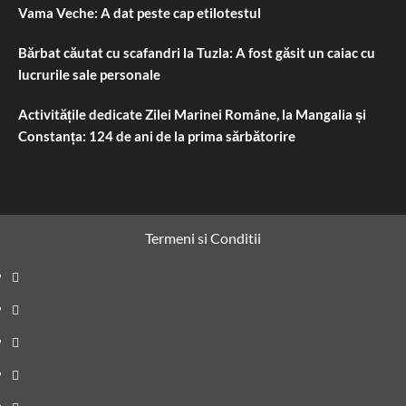
Vama Veche: A dat peste cap etilotestul
Bărbat căutat cu scafandri la Tuzla: A fost găsit un caiac cu
lucrurile sale personale
Activitățile dedicate Zilei Marinei Române, la Mangalia și
Constanța: 124 de ani de la prima sărbătorire
Termeni si Conditii
Prima
pagină
Știri
de
Administrație
ultima
locală
Actualitate
oră
Justiție