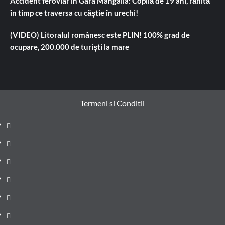
Accident feroviar în Gara Mangalia: Copilă de 19 ani, rănită
în timp ce traversa cu căștie în urechi!
(VIDEO) Litoralul românesc este PLIN! 100% grad de
ocupare, 200.000 de turiști la mare
Termeni si Conditii
Prima
pagină
Știri
de
Administrație
ultima
locală
Actualitate
oră
Justiție
Cultura