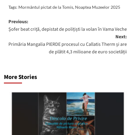
Tags:
Mormântul pictat de la Tomis
,
Noaptea Muzeelor 2025
Post
Previous:
Șofer beat criță, depistat de polițiști la volan în Vama Veche
navigation
Next:
Primăria Mangalia PIERDE procesul cu Callatis Therm și are
de plătit 4,3 milioane de euro societății
More Stories