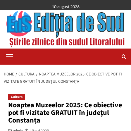
Skip
10 august 2026
to
content
Primary
Menu
HOME
CULTURA
NOAPTEA MUZEELOR 2025: CE OBIECTIVE POT FI
VIZITATE GRATUIT ÎN JUDEȚUL CONSTANȚA
Cultura
Noaptea Muzeelor 2025: Ce obiective
pot fi vizitate GRATUIT în județul
Constanța
admin
15 mai 2025