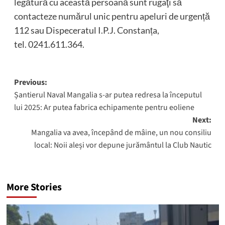
legătură cu această persoană sunt rugaţi să
contacteze numărul unic pentru apeluri de urgență
112 sau Dispeceratul I.P.J. Constanța,
tel. 0241.611.364.
Post
Previous:
Șantierul Naval Mangalia s-ar putea redresa la începutul
navigation
lui 2025: Ar putea fabrica echipamente pentru eoliene
Next:
Mangalia va avea, începând de mâine, un nou consiliu
local: Noii aleși vor depune jurământul la Club Nautic
More Stories