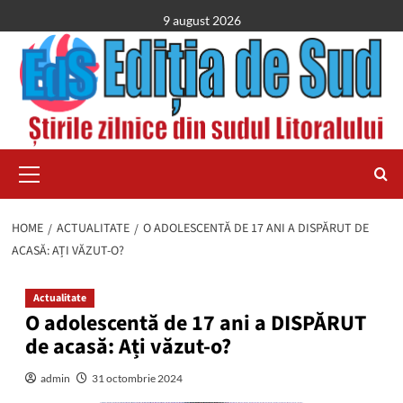
Skip
9 august 2026
to
content
Primary
Menu
HOME
ACTUALITATE
O ADOLESCENTĂ DE 17 ANI A DISPĂRUT DE
ACASĂ: AȚI VĂZUT-O?
Actualitate
O adolescentă de 17 ani a DISPĂRUT
de acasă: Ați văzut-o?
admin
31 octombrie 2024