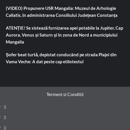
(VIDEO) Propunere USR Mangalia: Muzeul de Arhologie
Callatis, în administrarea Consiliului Județean Constanța
ATENȚIE! Se sistează furnizarea apei potabile la Jupiter, Cap
Aurora, Venus și Saturn și în zona de Nord a municipiului
Mangalia
Șofer beat turtă, depistat conducând pe strada Plajei din
Vama Veche: A dat peste cap etilotestul
Termeni si Conditii
Prima
pagină
Știri
de
Administrație