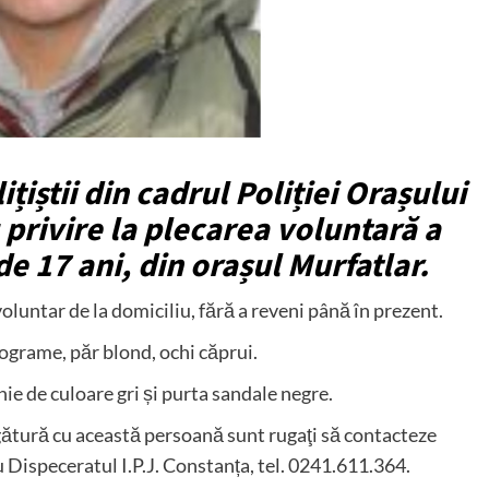
ițiștii din cadrul Poliției Orașului
u privire la plecarea voluntară a
 17 ani, din orașul Murfatlar.
 voluntar de la domiciliu, fără a reveni până în prezent.
ograme, păr blond, ochi căprui.
ie de culoare gri și purta sandale negre.
legătură cu această persoană sunt rugaţi să contacteze
Dispeceratul I.P.J. Constanța, tel. 0241.611.364.