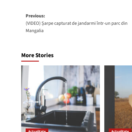
Post
Previous:
(VIDEO) Șarpe capturat de jandarmi într-un parc din
navigation
Mangalia
More Stories
Actualitate
Actualitate