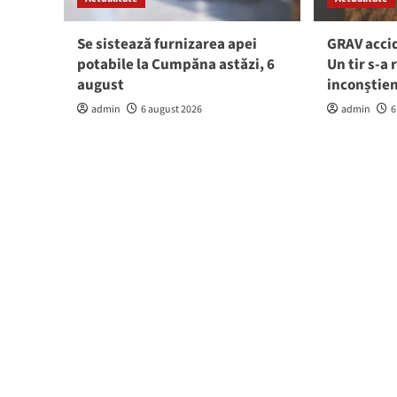
Se sistează furnizarea apei
GRAV accid
potabile la Cumpăna astăzi, 6
Un tir s-a 
august
inconștie
admin
6 august 2026
admin
6