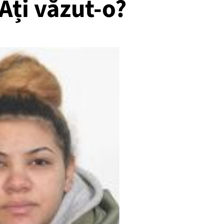
 Ați văzut-o?