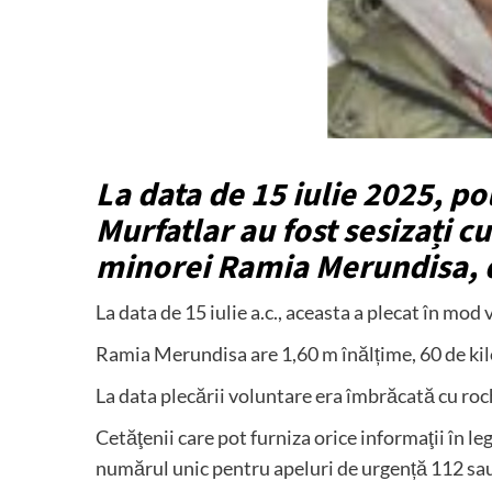
La data de 15 iulie 2025, pol
Murfatlar au fost sesizați c
minorei Ramia Merundisa, de
La data de 15 iulie a.c., aceasta a plecat în mod
Ramia Merundisa are 1,60 m înălțime, 60 de kil
La data plecării voluntare era îmbrăcată cu roch
Cetăţenii care pot furniza orice informaţii în 
numărul unic pentru apeluri de urgență 112 sau 