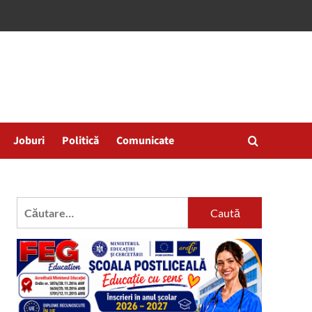
Joburi
Politică
Comunicate
Caută
după: