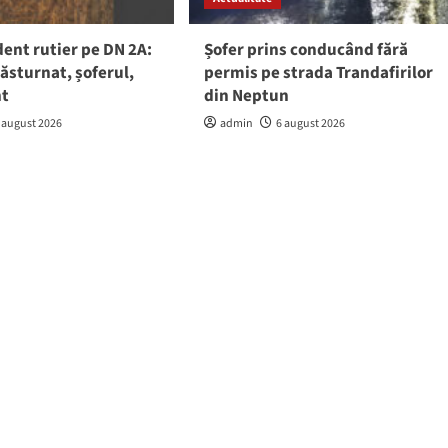
ent rutier pe DN 2A:
Șofer prins conducând fără
răsturnat, șoferul,
permis pe strada Trandafirilor
nt
din Neptun
 august 2026
admin
6 august 2026