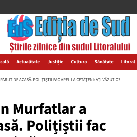
ocală
Actualitate
Justiție
Cultura
Sănătate
Litoral
ĂRUT DE ACASĂ. POLIȚIȘTII FAC APEL LA CETĂȚENI: AȚI VĂZUT-O?
n Murfatlar a
ă. Polițiștii fac