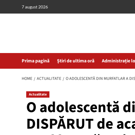
Skip
7 august 2026
to
content
Prima pagină
Știri de ultima oră
Administrație l
HOME
ACTUALITATE
O ADOLESCENTĂ DIN MURFATLAR A DISP
Actualitate
O adolescentă di
DISPĂRUT de acas