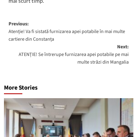
mai scurt timp.
Post
Previous:
Atenție! Va fi sistată furnizarea apei potabile în mai multe
navigation
cartiere din Constanța
Next:
ATENȚIE! Se întrerupe furnizarea apei potabile pe mai
multe străzi din Mangalia
More Stories