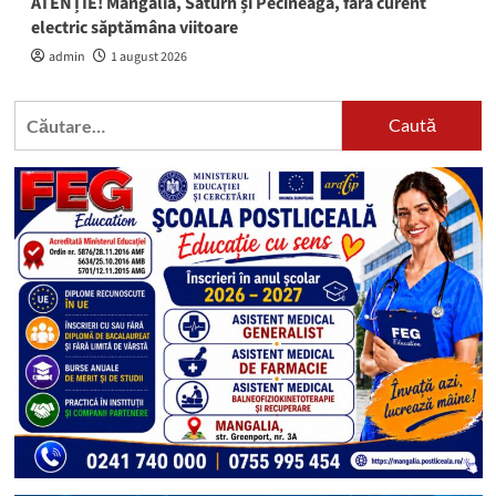
ATENȚIE! Mangalia, Saturn și Pecineaga, fără curent
electric săptămâna viitoare
admin
1 august 2026
Caută
după: