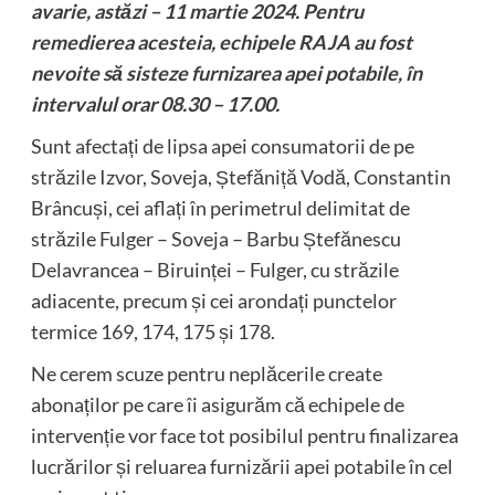
avarie, astăzi – 11 martie 2024. Pentru
remedierea acesteia, echipele RAJA au fost
nevoite să sisteze furnizarea apei potabile, în
intervalul orar 08.30 – 17.00.
Sunt afectați de lipsa apei consumatorii de pe
străzile Izvor, Soveja, Ștefăniță Vodă, Constantin
Brâncuși, cei aflați în perimetrul delimitat de
străzile Fulger – Soveja – Barbu Ștefănescu
Delavrancea – Biruinței – Fulger, cu străzile
adiacente, precum și cei arondați punctelor
termice 169, 174, 175 și 178.
Ne cerem scuze pentru neplăcerile create
abonaților pe care îi asigurăm că echipele de
intervenție vor face tot posibilul pentru finalizarea
lucrărilor și reluarea furnizării apei potabile în cel