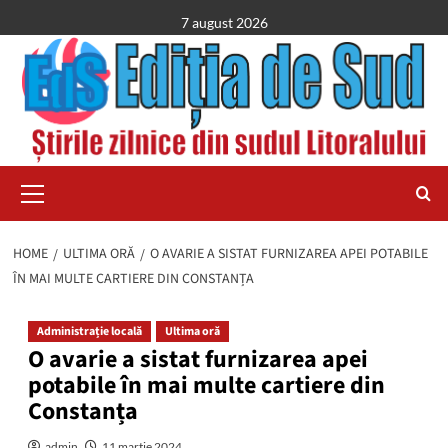
Skip
7 august 2026
to
content
Primary
Menu
HOME
ULTIMA ORĂ
O AVARIE A SISTAT FURNIZAREA APEI POTABILE
ÎN MAI MULTE CARTIERE DIN CONSTANȚA
Administrație locală
Ultima oră
O avarie a sistat furnizarea apei
potabile în mai multe cartiere din
Constanța
admin
11 martie 2024