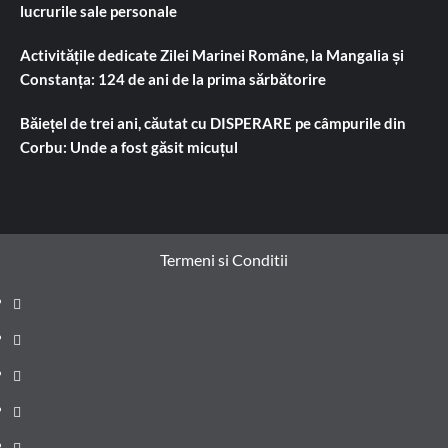
lucrurile sale personale
Activitățile dedicate Zilei Marinei Române, la Mangalia și
Constanța: 124 de ani de la prima sărbătorire
Băiețel de trei ani, căutat cu DISPERARE pe câmpurile din
Corbu: Unde a fost găsit micuțul
Termeni si Conditii
Prima
pagină
Știri
de
Administrație
ultima
locală
Actualitate
oră
Justiție