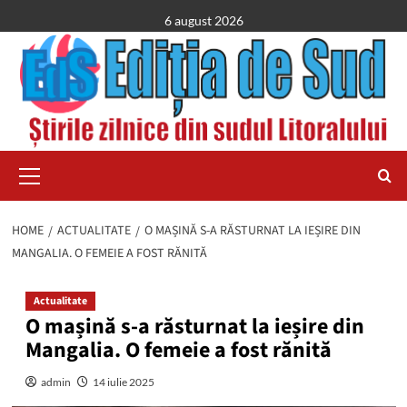
Skip
6 august 2026
to
content
Primary
Menu
HOME
ACTUALITATE
O MAȘINĂ S-A RĂSTURNAT LA IEȘIRE DIN
MANGALIA. O FEMEIE A FOST RĂNITĂ
Actualitate
O mașină s-a răsturnat la ieșire din
Mangalia. O femeie a fost rănită
admin
14 iulie 2025