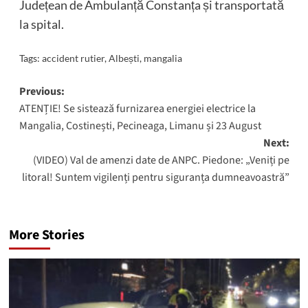
Județean de Ambulanță Constanța și transportată
la spital.
Tags:
accident rutier
,
Albești
,
mangalia
Post
Previous:
ATENȚIE! Se sistează furnizarea energiei electrice la
navigation
Mangalia, Costinești, Pecineaga, Limanu și 23 August
Next:
(VIDEO) Val de amenzi date de ANPC. Piedone: „Veniți pe
litoral! Suntem vigilenți pentru siguranța dumneavoastră”
More Stories