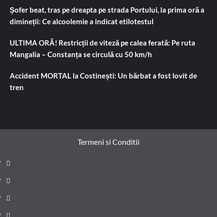
Șofer beat, tras pe dreapta pe strada Portului, la prima oră a
dimineții: Ce alcoolemie a indicat etilotestul
ULTIMA ORĂ! Restricții de viteză pe calea ferată: Pe ruta
Mangalia – Constanța se circulă cu 50 km/h
Accident MORTAL la Costinești: Un bărbat a fost lovit de
tren
Termeni si Conditii
Prima
pagină
Știri
de
Administrație
ultima
locală
Actualitate