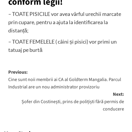
conform legii!
– TOATE PISICILE vor avea vârful urechii marcate
prin cupare, pentru a ajuta la identificarea la
distanță;
– TOATE FEMELELE ( câini și pisici) vor primi un
tatuaj pe burtă
Post
Previous:
Cine sunt noii membrii ai CA al Goldterm Mangalia. Parcul
navigation
Industrial are un nou administrator provizoriu
Next:
Șofer din Costinești, prins de polițiști fără permis de
conducere