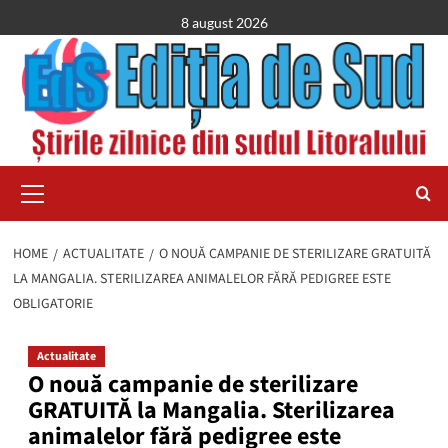
Skip
8 august 2026
to
content
Primary
Menu
HOME
ACTUALITATE
O NOUĂ CAMPANIE DE STERILIZARE GRATUITĂ
LA MANGALIA. STERILIZAREA ANIMALELOR FĂRĂ PEDIGREE ESTE
OBLIGATORIE
Actualitate
O nouă campanie de sterilizare
GRATUITĂ la Mangalia. Sterilizarea
animalelor fără pedigree este