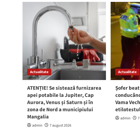
Actualitate
Actualitate
ATENȚIE! Se sistează furnizarea
Șofer beat
apei potabile la Jupiter, Cap
conducând 
Aurora, Venus și Saturn și în
Vama Vech
zona de Nord a municipiului
etilotestu
Mangalia
admin
7
admin
7 august 2026