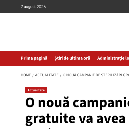
Skip
7 august 2026
to
content
Prima pagină
Știri de ultima oră
Administrație l
HOME
ACTUALITATE
O NOUĂ CAMPANIE DE STERILIZĂRI GR
Actualitate
O nouă campanie 
gratuite va avea