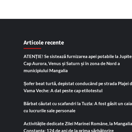
Articole recente
ATENȚIE! Se sistează furnizarea apei potabile la Jupiter
Cap Aurora, Venus și Saturn și în zona de Nord a
municipiului Mangalia
Șofer beat turtă, depistat conducând pe strada Plajei 
Vama Veche: A dat peste cap etilotestul
Bărbat căutat cu scafandri la Tuzla: A fost găsit un cai
cu lucrurile sale personale
Activitățile dedicate Zilei Marinei Române, la Mangalia
Constanța: 124 de ani de la prima sărbătorire