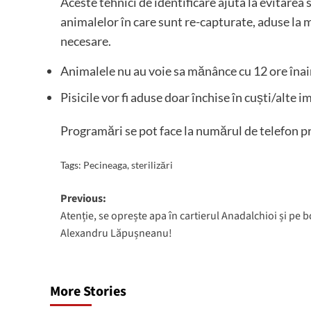
Aceste tehnici de identificare ajuta la evitarea 
animalelor în care sunt re-capturate, aduse la 
necesare.
Animalele nu au voie sa mănânce cu 12 ore înai
Pisicile vor fi aduse doar închise în cuști/alte i
Programări se pot face la numărul de telefon
Tags:
Pecineaga
,
sterilizări
Post
Previous:
Atenție, se oprește apa în cartierul Anadalchioi și pe b
navigation
Alexandru Lăpușneanu!
More Stories