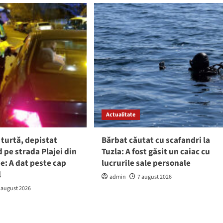
Actualitate
 turtă, depistat
Bărbat căutat cu scafandri la
pe strada Plajei din
Tuzla: A fost găsit un caiac cu
e: A dat peste cap
lucrurile sale personale
l
admin
7 august 2026
 august 2026