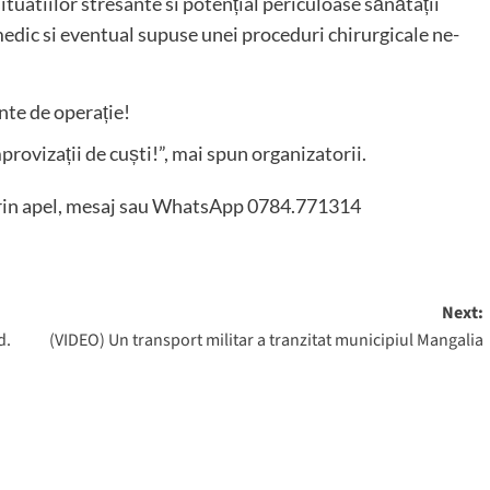
situatiilor stresante si potențial periculoase sănătații
medic si eventual supuse unei proceduri chirurgicale ne-
nte de operație!
mprovizații de cuști!”, mai spun organizatorii.
 prin apel, mesaj sau WhatsApp 0784.771314
Next:
d.
(VIDEO) Un transport militar a tranzitat municipiul Mangalia