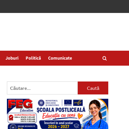
Joburi
Politică
Comunicate
Caută
după: