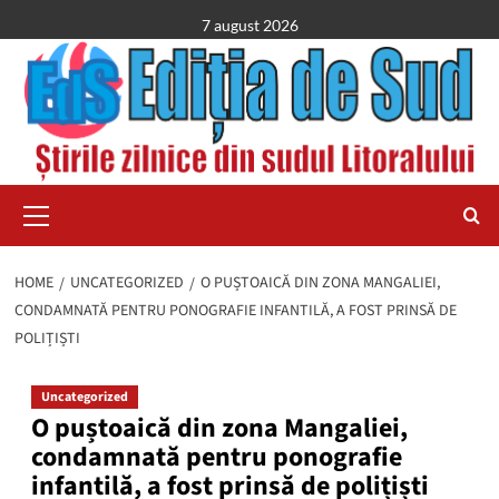
Skip
7 august 2026
to
content
Primary
Menu
HOME
UNCATEGORIZED
O PUȘTOAICĂ DIN ZONA MANGALIEI,
CONDAMNATĂ PENTRU PONOGRAFIE INFANTILĂ, A FOST PRINSĂ DE
POLIȚIȘTI
Uncategorized
O puștoaică din zona Mangaliei,
condamnată pentru ponografie
infantilă, a fost prinsă de polițiști