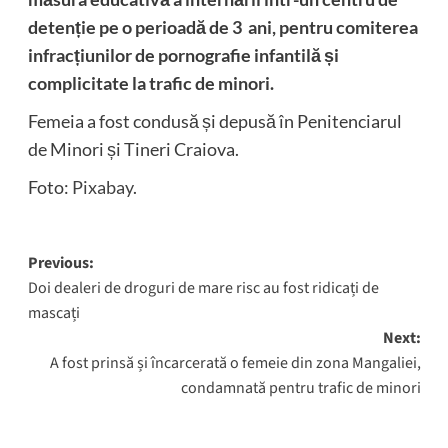
detenție pe o perioadă de 3 ani, pentru comiterea
infracțiunilor de pornografie infantilă și
complicitate la trafic de minori.
Femeia a fost condusă și depusă în Penitenciarul
de Minori și Tineri Craiova.
Foto:
Pixabay
.
Post
Previous:
Doi dealeri de droguri de mare risc au fost ridicați de
navigation
mascați
Next:
A fost prinsă și încarcerată o femeie din zona Mangaliei,
condamnată pentru trafic de minori