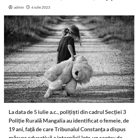
admin
6 iulie 2023
La data de 5 iulie a.c., polițiști din cadrul Secției 3
Poliție Rurală Mangalia au identificat o femeie, de
19 ani, față de care Tribunalul Constanța a dispus
măsura educativă a internării într-un centru de