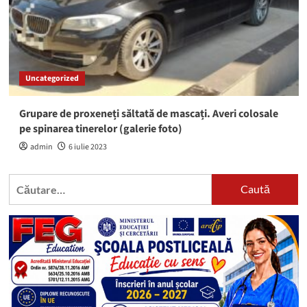
Uncategorized
Grupare de proxeneți săltată de mascați. Averi colosale
pe spinarea tinerelor (galerie foto)
admin
6 iulie 2023
Caută
după: