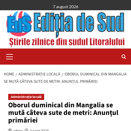
Skip
7 august 2026
to
content
Primary
Menu
HOME
ADMINISTRAȚIE LOCALĂ
OBORUL DUMINICAL DIN MANGALIA
SE MUTĂ CÂTEVA SUTE DE METRI: ANUNȚUL PRIMĂRIEI
Administrație locală
Oborul duminical din Mangalia se
mută câteva sute de metri: Anunțul
primăriei
admin
4 iunie 2025