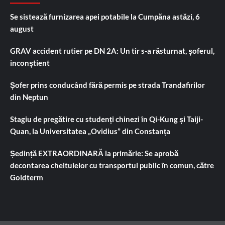
Se sistează furnizarea apei potabile la Cumpăna astăzi, 6
august
GRAV accident rutier pe DN 2A: Un tir s-a răsturnat, șoferul,
inconștient
Șofer prins conducând fără permis pe strada Trandafirilor
din Neptun
Stagiu de pregătire cu studenți chinezi în Qi-Kung și Taiji-
Quan, la Universitatea „Ovidius” din Constanța
Ședință EXTRAORDINARĂ la primărie: Se aprobă
decontarea cheltuielor cu transportul public în comun, către
Goldterm