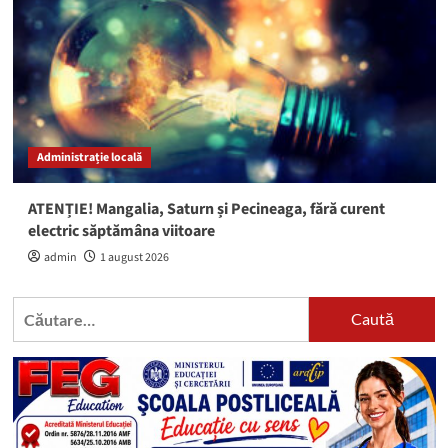
Administrație locală
ATENȚIE! Mangalia, Saturn și Pecineaga, fără curent
electric săptămâna viitoare
admin
1 august 2026
Caută
după: