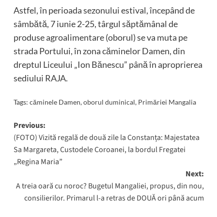
Astfel, în perioada sezonului estival, începând de
sâmbătă, 7 iunie 2-25, târgul săptămânal de
produse agroalimentare (oborul) se va muta pe
strada Portului, în zona căminelor Damen, din
dreptul Liceului „Ion Bănescu” până în aproprierea
sediului RAJA.
Tags:
căminele Damen
,
oborul duminical
,
Primăriei Mangalia
Post
Previous:
(FOTO) Vizită regală de două zile la Constanța: Majestatea
navigation
Sa Margareta, Custodele Coroanei, la bordul Fregatei
„Regina Maria”
Next:
A treia oară cu noroc? Bugetul Mangaliei, propus, din nou,
consilierilor. Primarul l-a retras de DOUĂ ori până acum