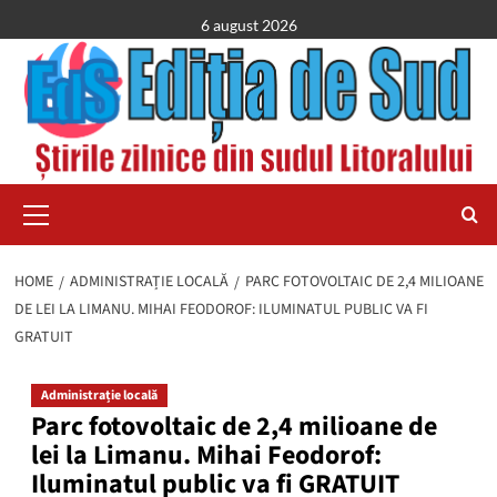
Skip
6 august 2026
to
content
Primary
Menu
HOME
ADMINISTRAȚIE LOCALĂ
PARC FOTOVOLTAIC DE 2,4 MILIOANE
DE LEI LA LIMANU. MIHAI FEODOROF: ILUMINATUL PUBLIC VA FI
GRATUIT
Administrație locală
Parc fotovoltaic de 2,4 milioane de
lei la Limanu. Mihai Feodorof:
Iluminatul public va fi GRATUIT