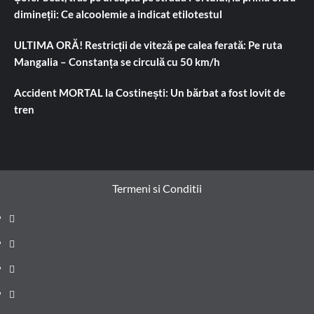
dimineții: Ce alcoolemie a indicat etilotestul
ULTIMA ORĂ! Restricții de viteză pe calea ferată: Pe ruta
Mangalia – Constanța se circulă cu 50 km/h
Accident MORTAL la Costinești: Un bărbat a fost lovit de
tren
Termeni si Conditii
Prima
pagină
Știri
de
Administrație
ultima
locală
Actualitate
oră