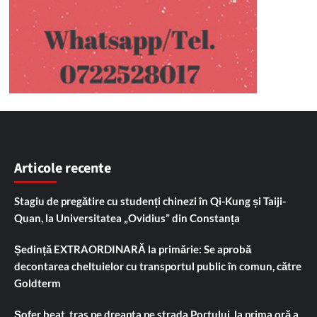
Articole recente
Stagiu de pregătire cu studenți chinezi în Qi-Kung și Taiji-
Quan, la Universitatea „Ovidius” din Constanța
Ședință EXTRAORDINARĂ la primărie: Se aprobă
decontarea cheltuielor cu transportul public în comun, către
Goldterm
Șofer beat, tras pe dreapta pe strada Portului, la prima oră a