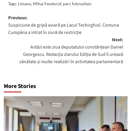
Tags:
Limanu
,
Mihai Feodorof
,
parc fotovoltaic
Post
Previous:
Suspiciune de gripă aviară pe Lacul Techirghiol. Comuna
navigation
Cumpăna a intrat în zonă de restricție
Next:
Astăzi este ziua deputatului constănțean Daniel
Georgescu. Redacția ziarului Ediția de Sud îi urează
sănătate și multe realizări în activitatea parlamentară
More Stories