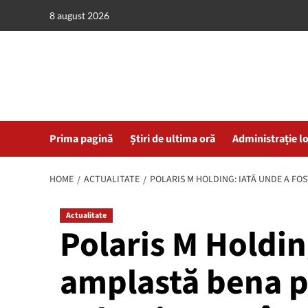
Skip
8 august 2026
to
content
Prima pagină
Știri de ultima oră
Administrație l
HOME
ACTUALITATE
POLARIS M HOLDING: IATĂ UNDE A F
Actualitate
Polaris M Holdin
amplastă bena p