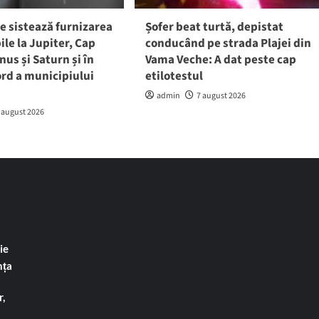
e sistează furnizarea
Șofer beat turtă, depistat
ile la Jupiter, Cap
conducând pe strada Plajei din
nus și Saturn și în
Vama Veche: A dat peste cap
rd a municipiului
etilotestul
admin
7 august 2026
 august 2026
ie
nța
,