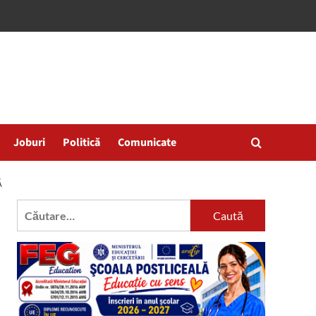
Joburi
Politică
Comunicate
Ă
Caută
după: