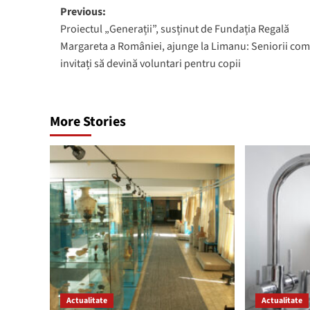
Post
Previous:
Proiectul „Generații”, susținut de Fundația Regală
navigation
Margareta a României, ajunge la Limanu: Seniorii com
invitați să devină voluntari pentru copii
More Stories
Actualitate
Actualitate