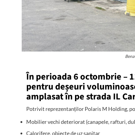
Bena
În perioada 6 octombrie – 
pentru deșeuri voluminoase
amplasat în pe strada IL Ca
Potrivit reprezentanților Polaris M Holding, po
Mobilier vechi deteriorat (canapele, rafturi, dula
Calorifere, obiecte de uz sanitar