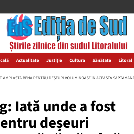
ocală
Actualitate
Justiție
Cultura
Sănătate
Litoral
OST AMPLASTĂ BENA PENTRU DEȘEURI VOLUMINOASE ÎN ACEASTĂ SĂPTĂMÂN
g: Iată unde a fost
entru deșeuri