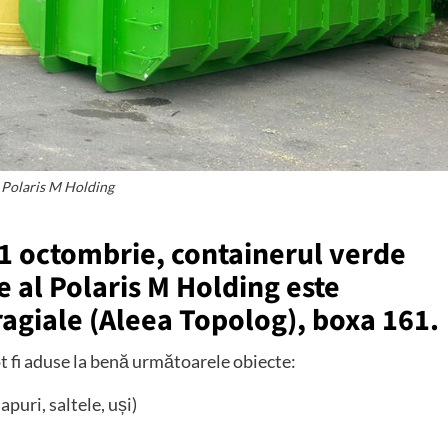
 Polaris M Holding
11 octombrie, containerul verde
 al Polaris M Holding este
ragiale (Aleea Topolog), boxa 161.
t fi aduse la benă următoarele obiecte:
puri, saltele, uși)