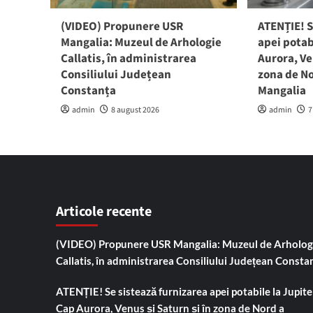
(VIDEO) Propunere USR
ATENȚIE! S
Mangalia: Muzeul de Arhologie
apei potab
Callatis, în administrarea
Aurora, Ve
Consiliului Județean
zona de No
Constanța
Mangalia
admin
8 august 2026
admin
7
Articole recente
(VIDEO) Propunere USR Mangalia: Muzeul de Arholog
Callatis, în administrarea Consiliului Județean Consta
ATENȚIE! Se sistează furnizarea apei potabile la Jupiter
Cap Aurora, Venus și Saturn și în zona de Nord a