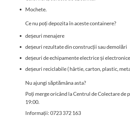
Mochete.
Ce nu poți depozita în aceste containere?
deșeuri menajere
deșeuri rezultate din construcții sau demolări
deșeuri de echipamente electrice și electronic
deșeuri reciclabile ( hârtie, carton, plastic, metal
Nu ajungi săptămâna asta?
Poți merge oricând la Centrul de Colectare de pe
19:00.
Informații: 0723 372 163