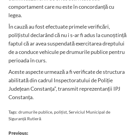
comportament care nu este în concordanță cu
legea.
În cauză au fost efectuate primele verificări,
polițistul declarând că nu i s-ar fi adus la cunoștință
faptul că ar avea suspendată exercitarea dreptului
de a conduce vehicule pe drumurile publice pentru
perioada în curs.
Aceste aspecte urmează a fi verificate de structura
abilitată din cadrul Inspectoratului de Poliție
Județean Constanța”, transmit reprezentanții IPJ
Constanța.
Tags:
drumurile publice
,
polițist
,
Serviciul Municipal de
Siguranță Rutieră
Post
Previous: