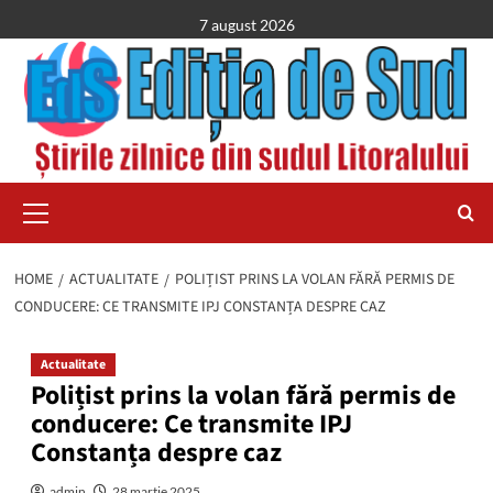
Skip
7 august 2026
to
content
Primary
Menu
HOME
ACTUALITATE
POLIȚIST PRINS LA VOLAN FĂRĂ PERMIS DE
CONDUCERE: CE TRANSMITE IPJ CONSTANȚA DESPRE CAZ
Actualitate
Polițist prins la volan fără permis de
conducere: Ce transmite IPJ
Constanța despre caz
admin
28 martie 2025