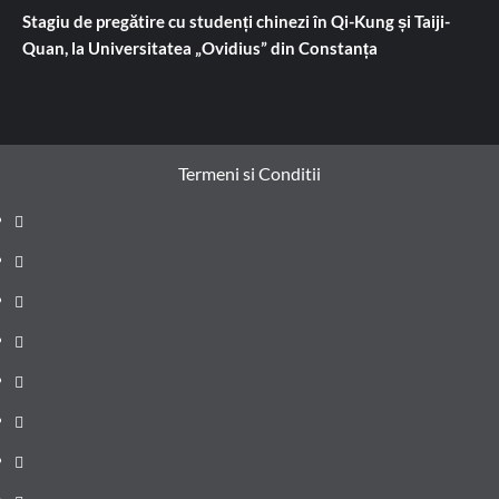
Stagiu de pregătire cu studenți chinezi în Qi-Kung și Taiji-
Quan, la Universitatea „Ovidius” din Constanța
Termeni si Conditii
Prima
pagină
Știri
de
Administrație
ultima
locală
Actualitate
oră
Justiție
Cultura
Sănătate
Litoral