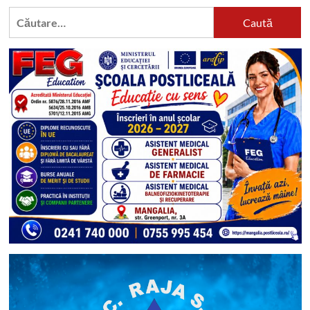
Caută
după: