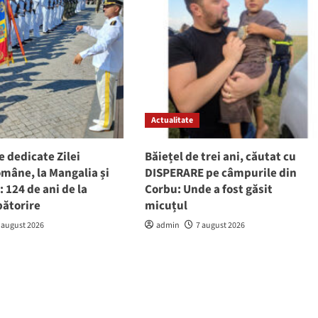
Actualitate
e dedicate Zilei
Băiețel de trei ani, căutat cu
mâne, la Mangalia și
DISPERARE pe câmpurile din
 124 de ani de la
Corbu: Unde a fost găsit
bătorire
micuțul
 august 2026
admin
7 august 2026