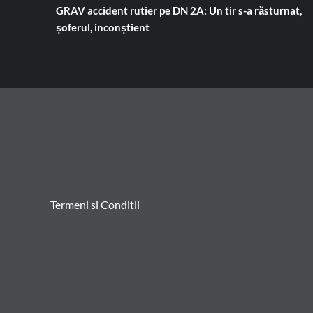
GRAV accident rutier pe DN 2A: Un tir s-a răsturnat,
șoferul, inconștient
Termeni si Conditii