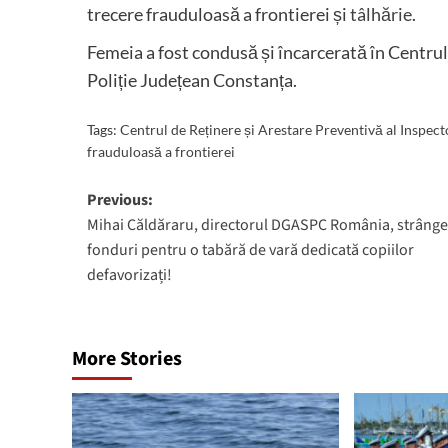
trecere frauduloasă a frontierei și
tâlhărie
.
Femeia a fost condusă și încarcerată în Centrul
Poliție Județean Constanța.
Tags:
Centrul de Reținere și Arestare Preventivă al Inspect
frauduloasă a frontierei
Post
Previous:
Mihai Căldăraru, directorul DGASPC România, strânge
navigation
fonduri pentru o tabără de vară dedicată copiilor
defavorizați!
More Stories