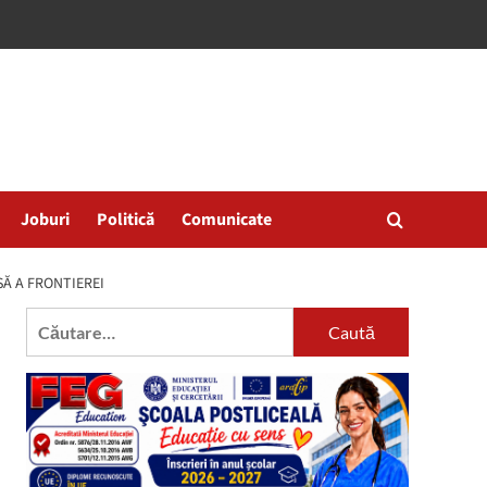
Joburi
Politică
Comunicate
SĂ A FRONTIEREI
Caută
după: