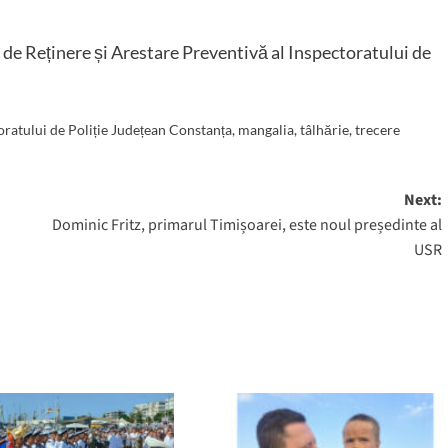
 de Reținere și Arestare Preventivă al Inspectoratului de
oratului de Poliție Județean Constanța
,
mangalia
,
tâlhărie
,
trecere
Next:
Dominic Fritz, primarul Timișoarei, este noul președinte al
USR