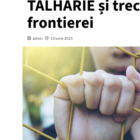
TÂLHĂRIE și trec
frontierei
admin
13 iunie 2025