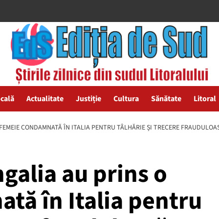
ocală
Actualitate
Justiție
Cultura
Sănătate
Litoral
O FEMEIE CONDAMNATĂ ÎN ITALIA PENTRU TÂLHĂRIE ȘI TRECERE FRAUDULOA
ngalia au prins o
tă în Italia pentru