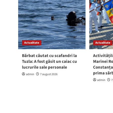
Actualitate
Actualitate
Bărbat căutat cu scafandri la
Activitățil
Tuzla: A fost găsit un caiac cu
Marinei Ro
lucrurile sale personale
Constanța:
prima săr
admin
7 august 2026
admin
7