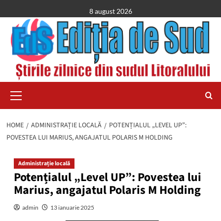
Skip
8 august 2026
to
content
Primary
Menu
HOME
ADMINISTRAȚIE LOCALĂ
POTENȚIALUL „LEVEL UP”:
POVESTEA LUI MARIUS, ANGAJATUL POLARIS M HOLDING
Administrație locală
Potențialul „Level UP”: Povestea lui
Marius, angajatul Polaris M Holding
admin
13 ianuarie 2025