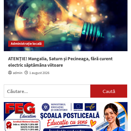
Administrație locală
ATENȚIE! Mangalia, Saturn și Pecineaga, fără curent
electric săptămâna viitoare
admin
1 august 2026
Caută
după: