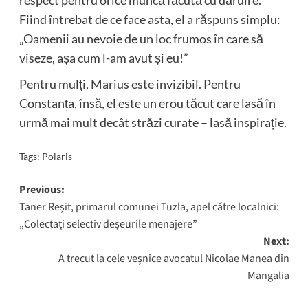
respect pentru orice muncă făcută cu dăruire.
Fiind întrebat de ce face asta, el a răspuns simplu:
„Oamenii au nevoie de un loc frumos în care să
viseze, așa cum l-am avut și eu!”
Pentru mulți, Marius este invizibil. Pentru
Constanța, însă, el este un erou tăcut care lasă în
urmă mai mult decât străzi curate – lasă inspirație.
Tags:
Polaris
Post
Previous:
Taner Reșit, primarul comunei Tuzla, apel către localnici:
navigation
„Colectați selectiv deșeurile menajere”
Next:
A trecut la cele veșnice avocatul Nicolae Manea din
Mangalia